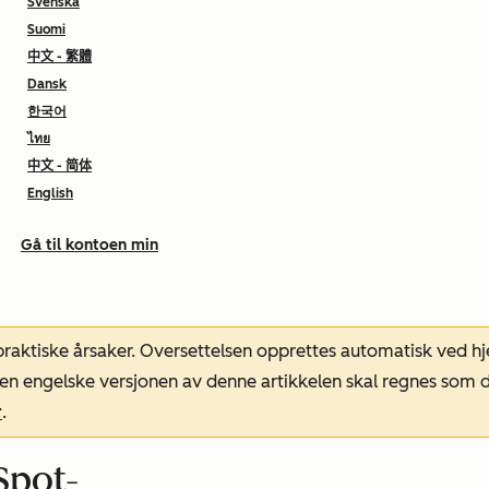
Svenska
Suomi
中文 - 繁體
Dansk
한국어
ไทย
中文 - 简体
English
Gå til kontoen min
 praktiske årsaker. Oversettelsen opprettes automatisk ved 
. Den engelske versjonen av denne artikkelen skal regnes so
r
.
Spot-