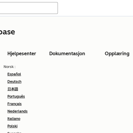
base
Hjelpesenter
Dokumentasjon
Opplæring
Norsk
:
Español
Deutsch
日本語
Português
Français
Nederlands
Italiano
Polski