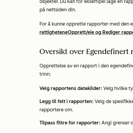
objekter. Du kan for eksempel lage en ra
på nettsiden din.
For å kunne opprette rapporter med den 
rettighetene
Opprett/eie
og
Rediger
rapp
Oversikt over Egendefinert
Opprettelse av en rapport i den egendefi
trinn:
Velg rapportens datakilder:
Velg hvilke t
Legg til felt i rapporten:
Velg de spesifikk
rapportere om.
Tilpass filtre for rapporter:
Angi grenser og