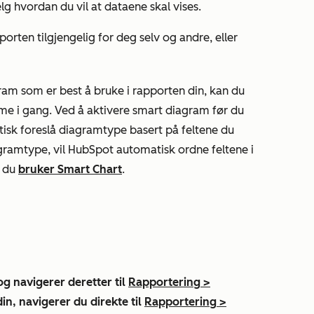
lg hvordan du vil at dataene skal vises.
orten tilgjengelig for deg selv og andre, eller
gram som er best å bruke i rapporten din, kan du
e i gang. Ved å aktivere smart diagram før du
atisk foreslå diagramtype basert på feltene du
iagramtype, vil HubSpot automatisk ordne feltene i
n du
bruker Smart Chart
.
og navigerer deretter til
Rapportering
>
in, navigerer du direkte til
Rapportering
>