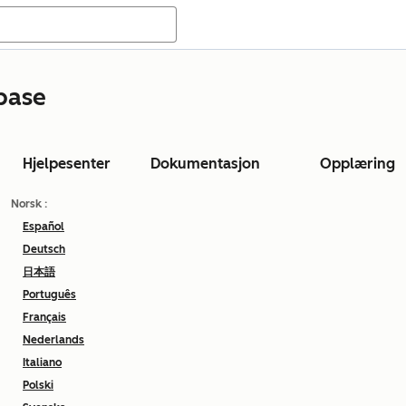
base
Hjelpesenter
Dokumentasjon
Opplæring
Norsk
:
Español
Deutsch
日本語
Português
Français
Nederlands
Italiano
Polski