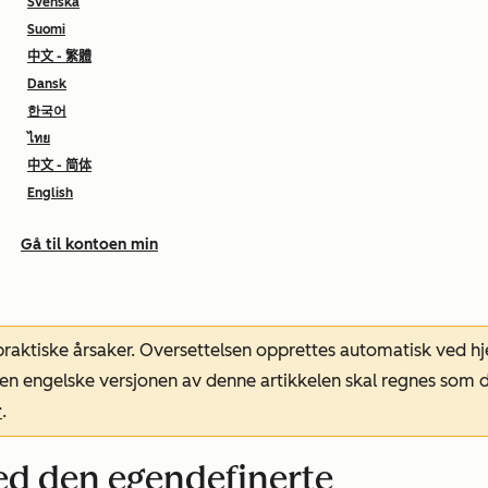
Svenska
Suomi
中文 - 繁體
Dansk
한국어
ไทย
中文 - 简体
English
Gå til kontoen min
 praktiske årsaker. Oversettelsen opprettes automatisk ved 
. Den engelske versjonen av denne artikkelen skal regnes so
r
.
ed den egendefinerte