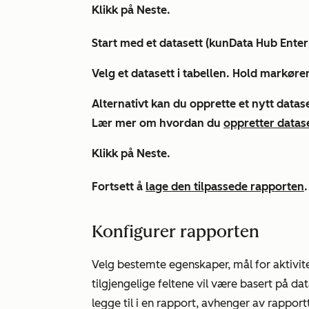
Klikk på
Neste
.
Start med et datasett (kun
Data
Hub
Enter
Velg et
datasett
i tabellen. Hold markøren
Alternativt kan du opprette et nytt datas
Lær mer om hvordan du
oppretter datas
Klikk på
Neste
.
Fortsett å
lage den tilpassede rapporten
.
Konfigurer rapporten
Velg bestemte egenskaper, mål for aktivite
tilgjengelige feltene vil være basert på d
legge til i en rapport, avhenger av rappor