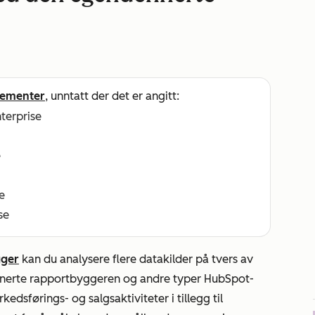
ementer
, unntatt der det er angitt:
nterprise
e
e
se
gger
kan du analysere flere datakilder på tvers av
inerte rapportbyggeren og andre typer HubSpot-
edsførings- og salgsaktiviteter i tillegg til