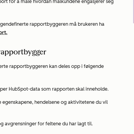
pport for å måle hvordan målkundene engasjerer seg
egendefinerte rapportbyggeren må brukeren ha
ort.
 rapportbygger
nerte rapportbyggeren kan deles opp i følgende
yper HubSpot-data som rapporten skal inneholde.
e egenskapene, hendelsene og aktivitetene du vil
 avgrensninger for feltene du har lagt til.