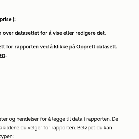
prise
):
 over datasettet for å
vise
eller
redigere
det.
ett for rapporten ved å klikke på
Opprett datas
ett.
ett
.
ter og hendelser for å legge til data i rapporten. De
atakildene du velger for rapporten. Beløpet du kan
ttypen: