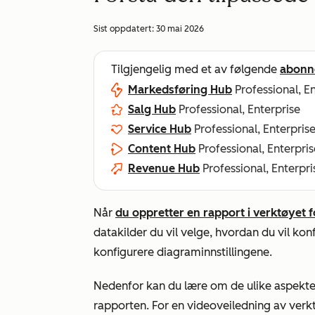
Sist oppdatert:
30 mai 2026
Tilgjengelig med et av følgende
abonn
Markedsføring Hub
Professional, E
Salg Hub
Professional, Enterprise
Service Hub
Professional, Enterpris
Content Hub
Professional, Enterpris
Revenue Hub
Professional, Enterpri
Når
du oppretter en rapport i verktøyet f
datakilder du vil velge, hvordan du vil ko
konfigurere diagraminnstillingene.
Nedenfor kan du lære om de ulike aspekte
rapporten. For en videoveiledning av verkt