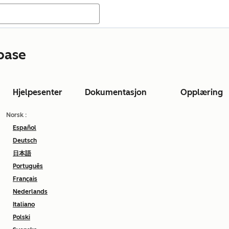
base
Hjelpesenter
Dokumentasjon
Opplæring
Norsk
:
Español
Deutsch
日本語
Português
Français
Nederlands
Italiano
Polski