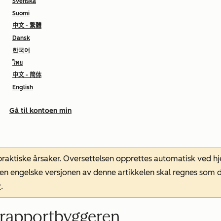
Svenska
Suomi
中文 - 繁體
Dansk
한국어
ไทย
中文 - 简体
English
Gå til kontoen min
 praktiske årsaker. Oversettelsen opprettes automatisk ved 
. Den engelske versjonen av denne artikkelen skal regnes so
r
.
e rapportbyggeren