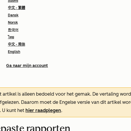
Suomi
中文 - 繁體
Dansk
Norsk
한국어
ไทย
中文 - 简体
English
Ga naar mijn account
t artikel is alleen bedoeld voor het gemak.
De vertaling wor
oefgelezen. Daarom moet de Engelse versie van dit artikel w
. U kunt het
hier raadplegen
.
paste rapporten