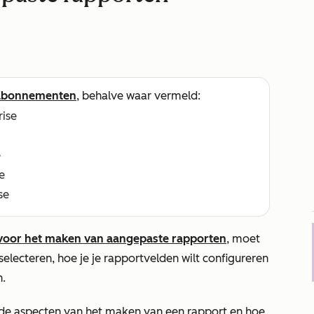
abonnementen
, behalve waar vermeld:
rise
e
e
se
l voor het maken van aangepaste rapporten
, moet
electeren, hoe je je rapportvelden wilt configureren
n.
ende aspecten van het maken van een rapport en hoe