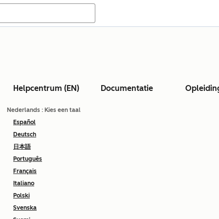
Helpcentrum (EN)
Documentatie
Opleidin
Nederlands
: Kies een taal
Español
Deutsch
日本語
Português
Français
Italiano
Polski
Svenska