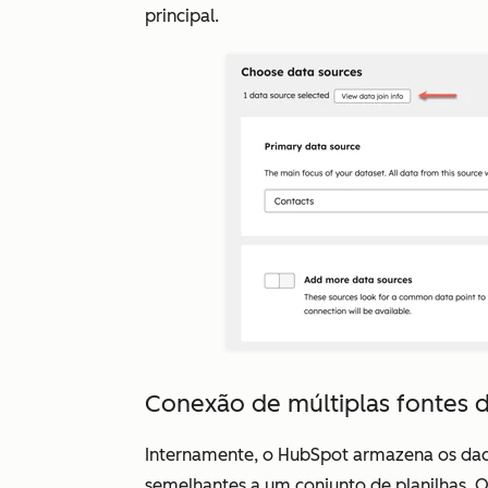
principal
.
Conexão de múltiplas fontes 
Internamente, o HubSpot armazena os dad
semelhantes a um conjunto de planilhas. Q