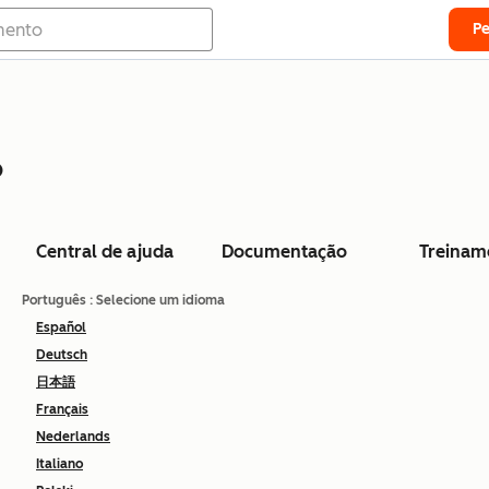
P
o
Central de ajuda
Documentação
Treinam
Português
: Selecione um idioma
Español
Deutsch
日本語
Français
Nederlands
Italiano