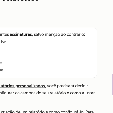
intes
assinaturas
, salvo menção ao contrário:
rise
e
e
se
elatórios personalizados
, você precisará decidir
nfigurar os campos do seu relatório e como ajustar
 criação de um relatório e como configurá-lo. Para