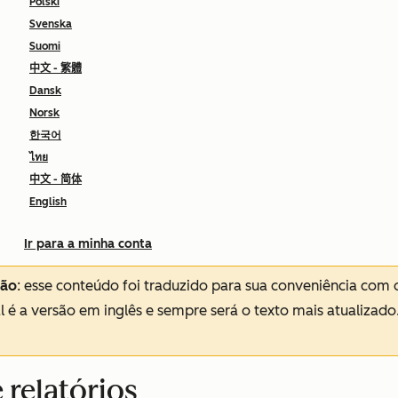
Polski
Svenska
Suomi
中文 - 繁體
Dansk
Norsk
한국어
ไทย
中文 - 简体
English
Ir para a minha conta
ção
: esse conteúdo foi traduzido para sua conveniência com 
al é a versão em inglês e sempre será o texto mais atualizado
 relatórios