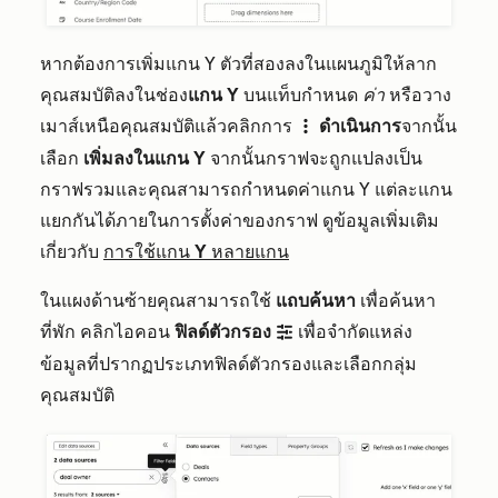
หากต้องการเพิ่มแกน Y ตัวที่สองลงในแผนภูมิให้ลาก
คุณสมบัติลงในช่อง
แกน Y
บนแท็บกำหนด
ค่า
หรือวาง
เมาส์เหนือคุณสมบัติแล้วคลิกการ
ดำเนินการ
จากนั้น
verticalMenu
เลือก
เพิ่มลงในแกน Y
จากนั้นกราฟจะถูกแปลงเป็น
กราฟรวมและคุณสามารถกำหนดค่าแกน Y แต่ละแกน
แยกกันได้ภายในการตั้งค่าของกราฟ ดูข้อมูลเพิ่มเติม
เกี่ยวกับ
การใช้แกน Y หลายแกน
ในแผงด้านซ้ายคุณสามารถใช้
แถบค้นหา
เพื่อค้นหา
ที่พัก คลิกไอคอน
ฟิลด์ตัวกรอง
เพื่อจำกัดแหล่ง
filter
ข้อมูลที่ปรากฏประเภทฟิลด์ตัวกรองและเลือกกลุ่ม
คุณสมบัติ