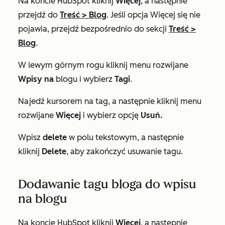
Na koncie HubSpot kliknij
Więcej
, a następnie
przejdź do
Treść
>
Blog
. Jeśli opcja
Więcej
się nie
pojawia, przejdź bezpośrednio do sekcji
Treść
>
Blog
.
W lewym górnym rogu kliknij menu rozwijane
Wpisy na
blogu i wybierz
Tagi
.
Najedź kursorem na tag, a następnie kliknij menu
rozwijane
Więcej
i wybierz opcję
Usuń.
Wpisz
delete
w polu tekstowym, a następnie
kliknij
Delete
, aby zakończyć usuwanie tagu.
Dodawanie tagu bloga do wpisu
na blogu
Na koncie HubSpot kliknij
Więcej
, a następnie