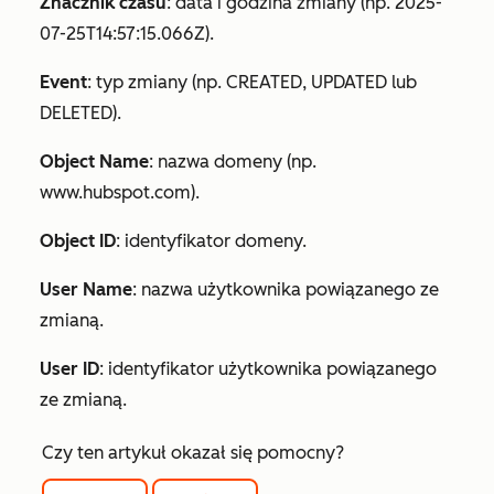
Znacznik czasu
: data i godzina zmiany (np.
2025-
07-25T14:57:15.066Z
).
Event
: typ zmiany (np.
CREATED
,
UPDATED
lub
DELETED
).
Object Name
: nazwa domeny (np.
www.hubspot.com).
Object ID
: identyfikator domeny.
User Name
: nazwa użytkownika powiązanego ze
zmianą.
User ID
: identyfikator użytkownika powiązanego
ze zmianą.
Czy ten artykuł okazał się pomocny?