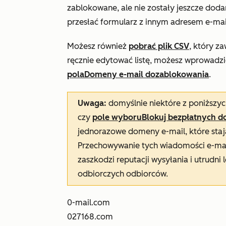
zablokowane, ale nie zostały jeszcze dodane
przesłać formularz z innym adresem e-mai
Możesz również
pobrać plik CSV
, który za
ręcznie edytować listę, możesz wprowadzić
pola
Domeny e-mail do
zablokowania
.
Uwaga:
domyślnie niektóre z poniższy
czy
pole wyboru
Blokuj bezpłatnych d
jednorazowe domeny e-mail, które stają
Przechowywanie tych wiadomości e-mai
zaszkodzi reputacji wysyłania i utrudni
odbiorczych odbiorców.
0-mail.com
027168.com