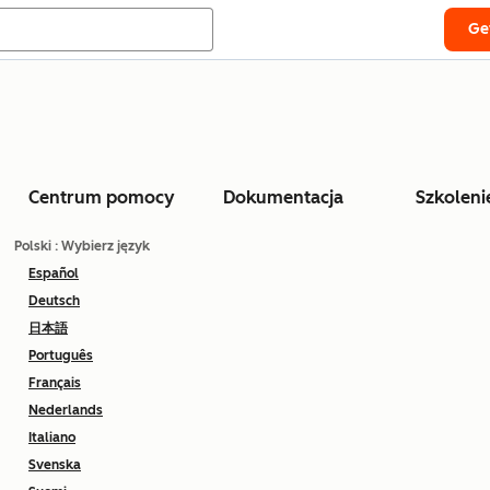
Ge
Centrum pomocy
Dokumentacja
Szkoleni
Polski
: Wybierz język
Español
Deutsch
日本語
Português
Français
Nederlands
Italiano
Svenska