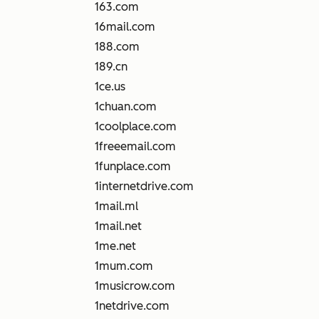
163.com
16mail.com
188.com
189.cn
1ce.us
1chuan.com
1coolplace.com
1freeemail.com
1funplace.com
1internetdrive.com
1mail.ml
1mail.net
1me.net
1mum.com
1musicrow.com
1netdrive.com