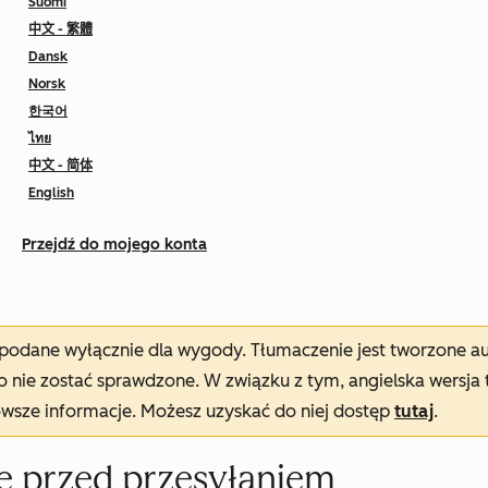
Suomi
中文 - 繁體
Dansk
Norsk
한국어
ไทย
中文 - 简体
English
Przejdź do mojego konta
t podane wyłącznie dla wygody. Tłumaczenie jest tworzone 
nie zostać sprawdzone. W związku z tym, angielska wersja 
owsze informacje. Możesz uzyskać do niej dostęp
tutaj
.
 przed przesyłaniem