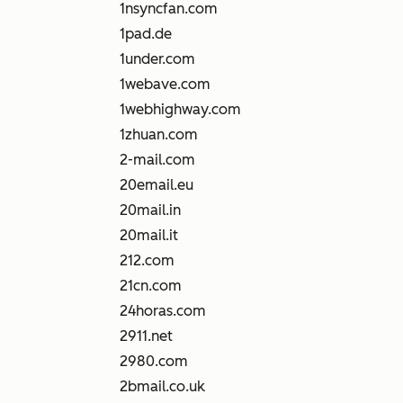
1nsyncfan.com
1pad.de
1under.com
1webave.com
1webhighway.com
1zhuan.com
2-mail.com
20email.eu
20mail.in
20mail.it
212.com
21cn.com
24horas.com
2911.net
2980.com
2bmail.co.uk