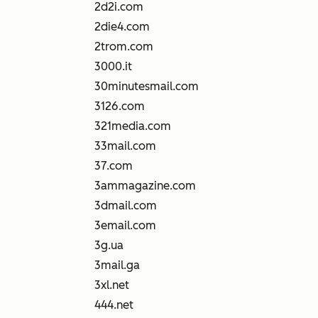
2d2i.com
2die4.com
2trom.com
3000.it
30minutesmail.com
3126.com
321media.com
33mail.com
37.com
3ammagazine.com
3dmail.com
3email.com
3g.ua
3mail.ga
3xl.net
444.net