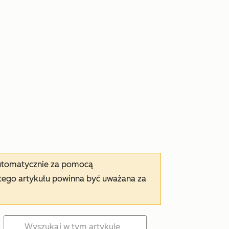
automatycznie za pomocą
tego artykułu powinna być uważana za