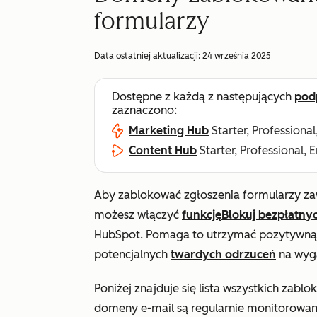
formularzy
Data ostatniej aktualizacji:
24 września 2025
Dostępne z każdą z następujących
pod
zaznaczono:
Marketing Hub
Starter, Professional
Content Hub
Starter, Professional, 
Aby zablokować zgłoszenia formularzy za
możesz włączyć
funkcję
Blokuj bezpłatny
HubSpot. Pomaga to utrzymać pozytywną r
potencjalnych
twardych odrzuceń
na wyga
Poniżej znajduje się lista wszystkich z
domeny e-mail są regularnie monitorowane