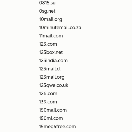
0815.su
0sg.net
10mail.org
10minutemail.co.za
11mail.com
123.com
123box.net
123india.com
123mail.cl
123mail.org
123qwe.co.uk
126.com
139.com
150mail.com
150ml.com
15meg4free.com