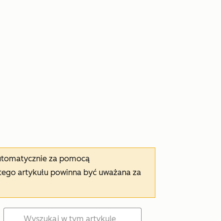
automatycznie za pomocą
tego artykułu powinna być uważana za