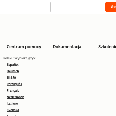
Ge
Centrum pomocy
Dokumentacja
Szkoleni
Polski
: Wybierz język
Español
Deutsch
日本語
Português
Français
Nederlands
Italiano
Svenska