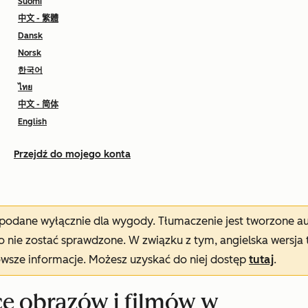
Suomi
中文 - 繁體
Dansk
Norsk
한국어
ไทย
中文 - 简体
English
Przejdź do mojego konta
t podane wyłącznie dla wygody. Tłumaczenie jest tworzone 
nie zostać sprawdzone. W związku z tym, angielska wersja 
owsze informacje. Możesz uzyskać do niej dostęp
tutaj
.
e obrazów i filmów w