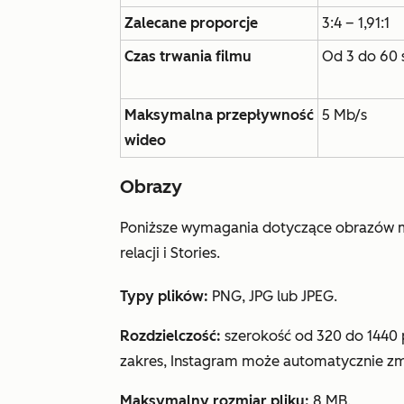
Zalecane proporcje
3:4 – 1,91:1
Czas trwania filmu
Od 3 do 60
Maksymalna przepływność
5 Mb/s
wideo
Obrazy
Poniższe wymagania dotyczące obrazów m
relacji i Stories.
Typy plików:
PNG, JPG lub JPEG.
Rozdzielczość:
szerokość od 320 do 1440 pi
zakres, Instagram może automatycznie zmi
Maksymalny rozmiar pliku:
8 MB.