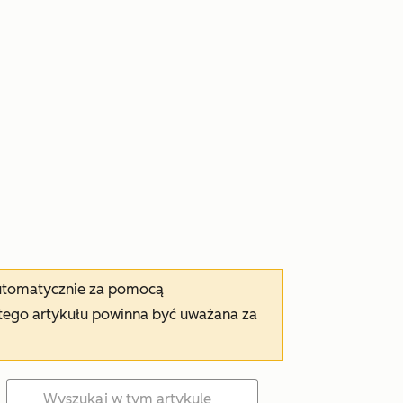
automatycznie za pomocą
tego artykułu powinna być uważana za