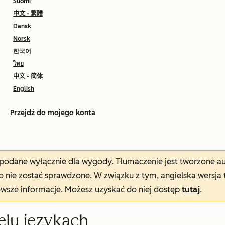
Suomi
中文 - 繁體
Dansk
Norsk
한국어
ไทย
中文 - 简体
English
Przejdź do mojego konta
t podane wyłącznie dla wygody. Tłumaczenie jest tworzone 
nie zostać sprawdzone. W związku z tym, angielska wersja 
owsze informacje. Możesz uzyskać do niej dostęp
tutaj
.
elu językach