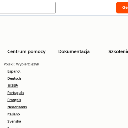
Ge
Centrum pomocy
Dokumentacja
Szkoleni
Polski
: Wybierz język
Español
Deutsch
日本語
Português
Français
Nederlands
Italiano
Svenska