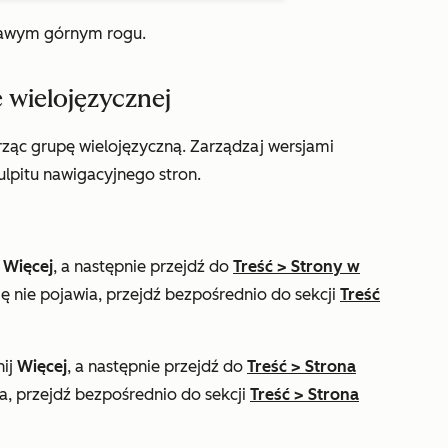
awym górnym rogu.
 wielojęzycznej
orząc grupę wielojęzyczną. Zarządzaj wersjami
lpitu nawigacyjnego stron.
j
Więcej
, a następnie przejdź do
Treść
>
Strony w
ię nie pojawia, przejdź bezpośrednio do sekcji
Treść
nij
Więcej
, a następnie przejdź do
Treść
>
Strona
ia, przejdź bezpośrednio do sekcji
Treść
>
Strona