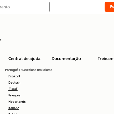
P
o
Central de ajuda
Documentação
Treinam
Português
: Selecione um idioma
Español
Deutsch
日本語
Français
Nederlands
Italiano