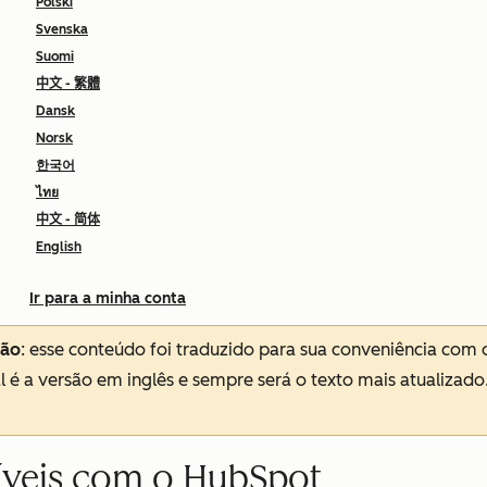
Polski
Svenska
Suomi
中文 - 繁體
Dansk
Norsk
한국어
ไทย
中文 - 简体
English
Ir para a minha conta
ção
: esse conteúdo foi traduzido para sua conveniência com 
al é a versão em inglês e sempre será o texto mais atualizado
veis com o HubSpot