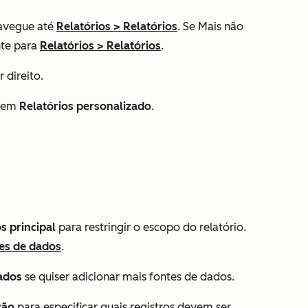
avegue até
Relatórios
>
Relatórios
. Se
Mais
não
nte para
Relatórios
>
Relatórios
.
 direito.
e em
Relatórios personalizado
.
s principal
para restringir o escopo do relatório.
tes de dados
.
ados
se quiser adicionar mais fontes de dados.
ção
para especificar quais registros devem ser