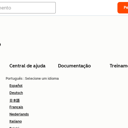
P
o
Central de ajuda
Documentação
Treinam
Português
: Selecione um idioma
Español
Deutsch
日本語
Français
Nederlands
Italiano