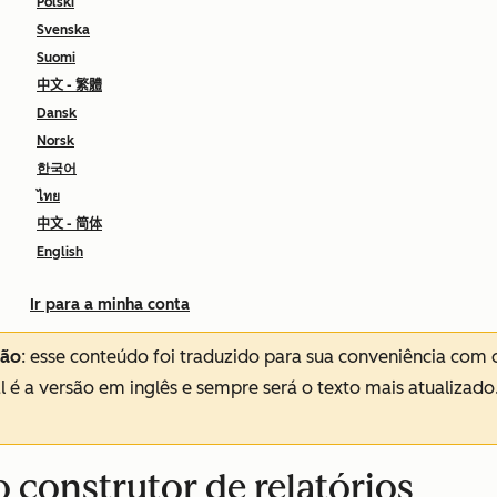
Polski
Svenska
Suomi
中文 - 繁體
Dansk
Norsk
한국어
ไทย
中文 - 简体
English
Ir para a minha conta
ção
: esse conteúdo foi traduzido para sua conveniência com 
al é a versão em inglês e sempre será o texto mais atualizado
o construtor de relatórios