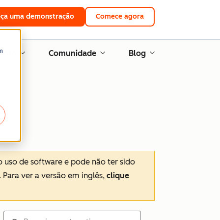
eça uma demonstração
Comece agora
m
ento
Comunidade
Blog
o uso de software e pode não ter sido
. Para ver a versão em inglês,
clique