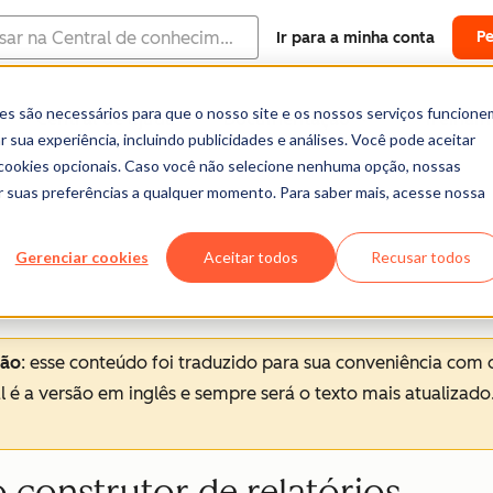
P
Ir para a minha conta
es são necessários para que o nosso site e os nossos serviços funcione
Central de ajuda
Documentação
Treinam
 sua experiência, incluindo publicidades e análises. Você pode aceitar
o
r cookies opcionais. Caso você não selecione nenhuma opção, nossas
ar suas preferências a qualquer momento. Para saber mais, acesse nossa
Gerenciar cookies
Aceitar todos
Recusar todos
ção
: esse conteúdo foi traduzido para sua conveniência com 
al é a versão em inglês e sempre será o texto mais atualizado