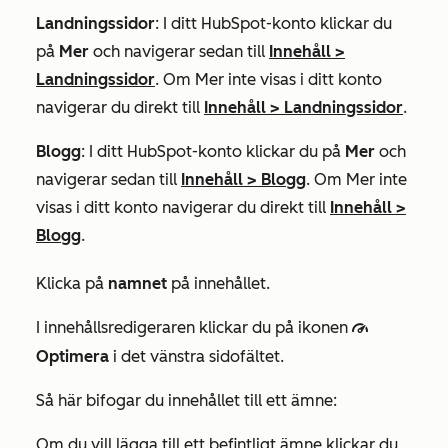
Landningssidor
: I ditt HubSpot-konto klickar du
på
Mer
och navigerar sedan till
Innehåll
>
Landningssidor
. Om
Mer
inte visas i ditt konto
navigerar du direkt till
Innehåll
>
Landningssidor
.
Blogg
: I ditt HubSpot-konto klickar du på
Mer
och
navigerar sedan till
Innehåll
>
Blogg
. Om
Mer
inte
visas i ditt konto navigerar du direkt till
Innehåll
>
Blogg
.
Klicka på
namnet
på innehållet.
I innehållsredigeraren klickar du på ikonen
gauge
Optimera
i det vänstra sidofältet.
Så här bifogar du innehållet till ett ämne:
Om du vill lägga till ett befintligt ämne klickar du