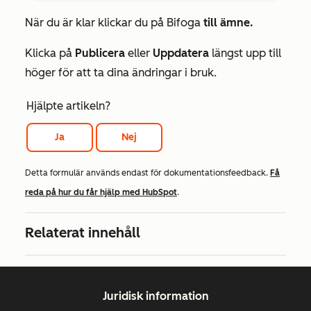
När du är klar klickar du på Bifoga
till ämne.
Klicka på
Publicera
eller
Uppdatera
längst upp till
höger för att ta dina ändringar i bruk.
Hjälpte artikeln?
Ja
Nej
Detta formulär används endast för dokumentationsfeedback.
Få
reda på hur du får hjälp med HubSpot
.
Relaterat innehåll
Juridisk information