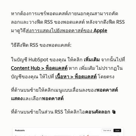
หากต้องการแชร์พอดแคสต์ภายนอกคุณสามารถคัด
ลอกและวางฟีด RSS ของพอดแคสต์ หลังจากดึงฟีด RSS
มาดูวิธี
ส่งการแสดงไปยังพอดคาสต์ของ Apple
วิธีดึงฟีด RSS ของพอดแคสต์:
ในบัญชี HubSpot ของคุณ ให้คลิก
เพิ่มเติม
จากนั้นไปที่
Content Hub
>
พ็อดแคสต์
หาก
เพิ่มเติม
ไม่ปรากฏใน
บัญชีของคุณ ให้ไปที่
เนื้อหา
>
พ็อดแคสต์
โดยตรง
ที่ด้านบนซ้ายให้คลิกเมนูแบบเลื่อนลงของ
พอดคาสต์
แสดง
และเลือก
พอดคาสต์
ที่ด้านบนซ้ายในส่วน
RSS
ให้คลิกไอ
คอนคัดลอก
duplicate