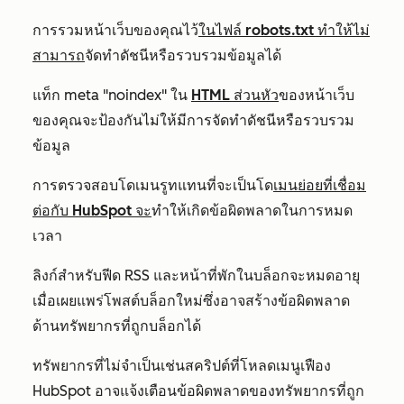
การรวมหน้าเว็บของคุณไว้
ในไฟล์ robots.txt ทำให้ไม่
สามารถ
จัดทำดัชนีหรือรวบรวมข้อมูลได้
แท็ก meta "noindex" ใน
HTML ส่วนหัว
ของหน้าเว็บ
ของคุณจะป้องกันไม่ให้มีการจัดทำดัชนีหรือรวบรวม
ข้อมูล
การตรวจสอบโดเมนรูทแทนที่จะเป็นโด
เมนย่อยที่เชื่อม
ต่อกับ HubSpot จะ
ทำให้เกิดข้อผิดพลาดในการหมด
เวลา
ลิงก์สำหรับฟีด RSS และหน้าที่พักในบล็อกจะหมดอายุ
เมื่อเผยแพร่โพสต์บล็อกใหม่ซึ่งอาจสร้างข้อผิดพลาด
ด้านทรัพยากรที่ถูกบล็อกได้
ทรัพยากรที่ไม่จำเป็นเช่นสคริปต์ที่โหลดเมนูเฟือง
HubSpot อาจแจ้งเตือนข้อผิดพลาดของทรัพยากรที่ถูก