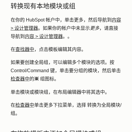
转换现有本地模块或组
在你的 HubSpot 帐户中，单击
更多
，然后导航到
内容
>
设计管理器
。如果你的帐户中未显示
更多
，请直接
导航到
内容
>
设计管理器
。。
在
查找器中
，点击
模板
编辑其内容。
如果要创建全局组，可以编辑多个模块的选项。按
Control
/
Command 键
，单击要分组的
模块
，然后单击
检查器中
的
组图标
。
groupModule
单击
模块
或
模块组
，在布局编辑器中将其选中。
在
检查器中
单击
更多
下拉菜单，选择
转换为全局模块/
组
。