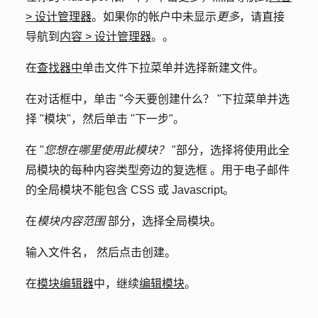
>
设计管理器
。如果你的帐户中未显示
更多
，请直接
导航到
内容
>
设计管理器
。。
在
查找器中
单击
文件
下拉菜单并选择
新建文件。
在对话框中，单击 "
今天要创建什么？
"下拉菜单并选
择 "
模块
"，然后单击 "
下一步
"。
在 "
您想在哪里使用此模块？
"部分，选择将使用此全
局模块的每种内容类型旁边的
复选框
。用于电子邮件
的全局模块不能包含 CSS 或 Javascript。
在
模块内容范围
部分，选择
全局模块
。
输入
文件名，
然后点击
创建。
在
模块编辑器
中，继续
编辑模块
。