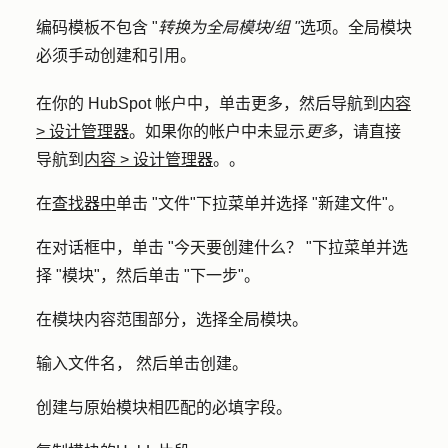
编码模板不包含 "
转换为全局模块/组 "
选项。全局模块
必须手动创建和引用。
在你的 HubSpot 帐户中，单击
更多
，然后导航到
内容
>
设计管理器
。如果你的帐户中未显示
更多
，请直接
导航到
内容
>
设计管理器
。。
在
查找器中
单击 "
文件
"下拉菜单并选择 "
新建文件"。
在对话框中，单击 "
今天要创建什么？
"下拉菜单并选
择 "
模块
"，然后单击 "
下一步
"。
在模块内容范围部分，选择
全局模块
。
输入
文件名，
然后单击
创建。
创建与原始模块相匹配的必填字段。