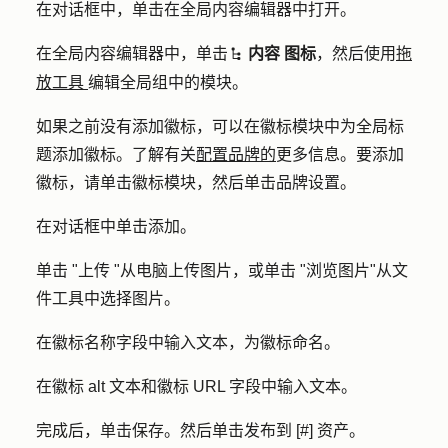
在对话框中，单击在
全局内容编辑器中打开
。
在全局内容编辑器中，单击
内容
图标
，然后使用
拖
siteTreeIcon
放工具
编辑全局组中的模块。
如果之前没有添加徽标，可以在徽标模块中为全局标
题添加徽标。了解有关
配置品牌的
更多信息。要添加
徽标，请单击
徽标
模块，然后单击
品牌设置
。
在对话框中单击
添加
。
单击 "
上传 "
从电脑上传图片，或单击 "
浏览图片
"从文
件工具中选择图片。
在徽标名称字段中输入文本，为徽标命名。
在徽标 alt 文本和徽标 URL 字段中输入文本。
完成后，单击
保存
。然后单击
发布到 [#] 资产
。