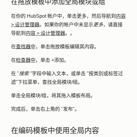
在拖放模板中添加全局模块或组
在你的 HubSpot 帐户中，单击
更多
，然后导航到
内容
>
设计管理器
。如果你的帐户中未显示
更多
，请直接
导航到
内容
>
设计管理器
。。
在
查找器中
，单击拖放
模板
编辑其内容。
在
检查器中
，单击 +
添加
。
在 "
搜索 "
字段中输入
文本
，或单击 "
按类别或标签过
滤
"下拉菜单，查找全局模块/组。
单击
全局模块/组
，将其拖入模板布局。
完成后，单击右上角的 "
发布"
。
在编码模板中使用全局内容