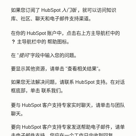
如果您订阅了 HubSpot
入门版
，就可以访问知识
库、社区、聊天和电子邮件支持渠道。
在你的 HubSpot 账户中，点击右上方主导航栏中的
主导航栏中的
帮助图标
。
question
在 "
提问
"字段中输入您的
问题
。
要显示其他资源，请单击 "
查看相关结果
"。
如果您无法解决问题，请联系 HubSpot 支持。在对话
框底部，单击
联系我们
。
要与 HubSpot 客户支持专家实时聊天，请单击与
团队
聊天
。
要向 HubSpot 客户支持专家发送帮助电子邮件，请单
击
电子邮件支持
。您应在一个工作日内收到回复。