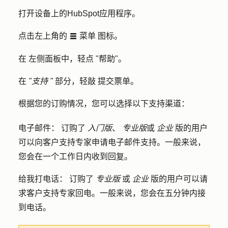
打开设备上的
HubSpot
应用程序。
点击左上角的
菜单
图标。
listView
在
左侧面板中，轻点 "
帮助"
。
在
"支持 "
部分，轻敲
提交票单
。
根据您的订购情况，您可以选择以下支持渠道：
电子邮件
：
订购了
入门版
、
专业版
或
企业
版的用户
可以向客户支持专家申请电子邮件支持。一般来说，
您会在一个工作日内收到回复。
给我打电话：
订购了
专业版
或
企业
版的用户可以请
求客户支持专家回电。一般来说，您会在五分钟内接
到电话。