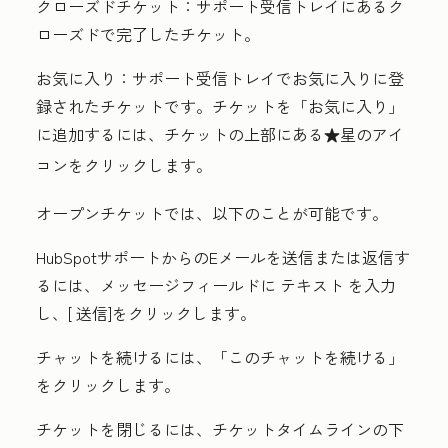
クローズドチケット：
サポート受信トレイにあるク
ローズドで完了したチケット。
お気に入り：
サポート受信トレイでお気に入りに登
録されたチケットです。チケットを
「お気に入り」
に追加するには、チケットの上部にある
星のアイ
favorite
コン
をクリックします。
オープンチケットでは、以下のことが可能です。
HubSpotサポートからのEメールを送信または返信す
るには、メッセージフィールドに
テキスト
を入力
し、[
送信
]をクリックします。
チャットを続けるには、「
このチャットを
続ける」
をクリックします。
チケットを閉じるには、チケットタイムラインの下