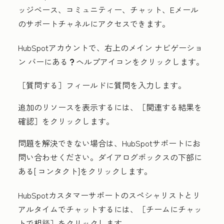
ッジベース、コミュニティー、チャット、Eメール
のサポートチャネルにアクセスできます。
HubSpotアカウントで、右上のメイン ナビゲーショ
ン バーにある
ヘルプアイコン
をクリックします。
question
［質問する］
フィールドに
質問
を入力します。
追加のリソースを表示するには、［関連する結果を
確認］
をクリックします。
問題を解決できない場合は、HubSpotサポートにお
問い合わせください。ダイアログボックスの下部に
ある[
コンタクト]
をクリックします。
HubSpotカスタマーサポートのスペシャリストとリ
アルタイムでチャットするには、［チームにチャッ
トで相談］
をクリックします。