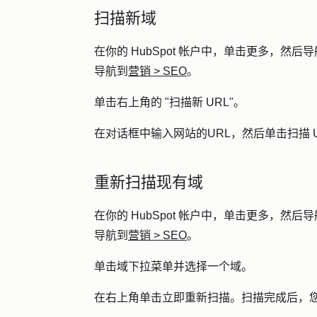
扫描新域
在你的 HubSpot 帐户中，单击
更多
，然后导
导航到
营销
>
SEO
。
单击右上角的 "
扫描新 URL
"。
在对话框中输入网站的
URL
，然后单击
扫描 
重新扫描现有域
在你的 HubSpot 帐户中，单击
更多
，然后导
导航到
营销
>
SEO
。
单击
域
下拉菜单并选择一个
域
。
在右上角单击
立即重新扫描
。扫描完成后，