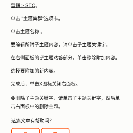
营销
>
SEO
。
单击 "
主题集群
"选项卡。
单击主题
名称
。
要编辑所附子主题内容，请单击子
主题关键字
。
在右侧面板的
子
主题
内容
部分，单击
移除附加内容
。
选择
要附加
的新
内容
。
完成后，单击
X
图标关闭右面板。
要删除子主题关键字，请单击
子主题关键字
，然后单
击右面板中的
删除主题
。
这篇文章有帮助吗？