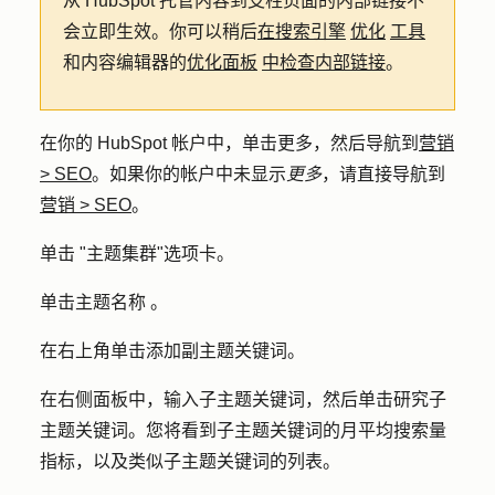
从 HubSpot 托管内容到支柱页面的内部链接不
会立即生效。你可以稍后
在搜索引擎
优化
工具
和内容编辑器的
优化面板
中检查内部链接
。
在你的 HubSpot 帐户中，单击
更多
，然后导航到
营销
>
SEO
。如果你的帐户中未显示
更多
，请直接导航到
营销
>
SEO
。
单击 "
主题集群
"选项卡。
单击主题
名称
。
在右上角单击
添加副主题关键词
。
在右侧面板中，输入
子主题关键词
，然后单击
研究子
主题关键词
。您将看到子主题关键词的月平均搜索量
指标，以及类似子主题关键词的列表。