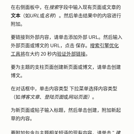
在右侧面板中，在
搜索
字段中输入现有页面或文章的
文本
（如
URL
或
名称
）。然后单击结果中的内容进行
附加。
要链接到外部内容，请单击
添加外部 URL
。然后输入
外部页面或博文的
URL
，点击
保存
。
搜索引擎优化
工具将
在大约 20 秒内
验证外部链接
。
要为主题的支柱页面创建新页面或博文，请单击
创建
博
文。
在对话框中，单击
内容类型
下拉菜单选择内容类型
（如
博客文章
、
登陆页面
或
网站页面）
。
为新页面或帖子输入
标题
，然后单击
创建
，附加新起
草的内容。
要附加包含与主题相关短语的现有内容，请单击 "
建