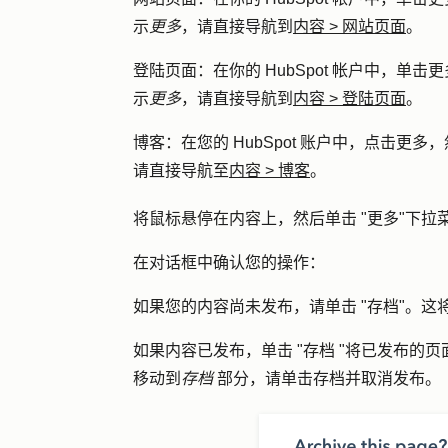
示
更多
，请直接导航到
内容
>
网站页面
。
登陆页面
：在你的 HubSpot 帐户中，单击
更
示
更多
，请直接导航到
内容
>
登陆页面
。
博客
：在您的 HubSpot 账户中，点击
更多
，
请直接导航至
内容
>
博客
。
将鼠标悬停在内容上，然后单击 "
更多
"下拉
在对话框中确认您的操作：
如果您的内容尚未发布，请单击 "
存档
"。这
如果内容已发布，单击 "
存档
"将已发布的页
移动到
存档
部分，请单击
存档并取消发布
。