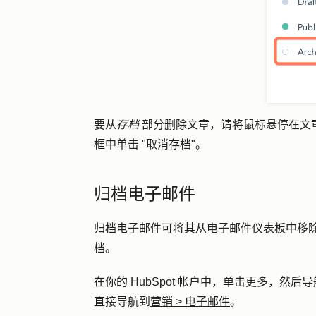
要从
存档
部分删除文章，请将鼠标悬停在文
框中单击 "
取消存档
"。
归档电子邮件
归档电子邮件可将其从电子邮件仪表板中移
档。
在你的 HubSpot 帐户中，单击
更多
，然后导
直接导航到
营销
>
电子邮件
。