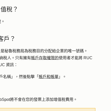
增值稅？
稅。
客戶？
是秘魯稅務局為稅務目的分配給企業的唯一號碼。
碼
冊納稅人。只有擁有
帳戶存取權限的
使用者才能將 RUC
UC 資訊：
「帳戶名稱」，然後點擊「
帳戶和帳單
」。
bSpot將不會在您的發票上添加增值稅費用。