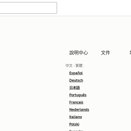
說明中心
文件
中文 - 繁體
:
Español
Deutsch
日本語
Português
Français
Nederlands
Italiano
Polski