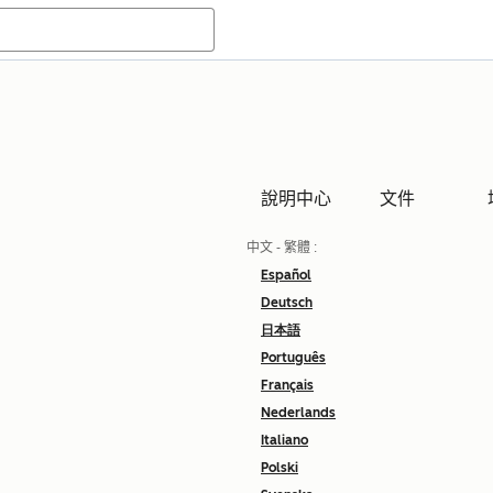
說明中心
文件
中文 - 繁體
:
Español
Deutsch
日本語
Português
Français
Nederlands
Italiano
Polski