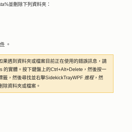
ata%
並刪除下列資料夾：
插件
。
如果遇到資料夾或檔案目前正在使用的錯誤訊息，請
indows 的實體。按下鍵盤上的
Ctrl
+
Alt
+
Delete
，然後按一
標籤，然後尋找並右擊
SidekickTrayWPF
進程
，然
刪除資料夾或檔案。
。