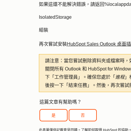
如果這還不能解決錯誤，請返回
%localappd
IsolatedStorage
組裝
再次嘗試
安裝
HubSpot Sales Outlook 桌面
請注意：
當您嘗試刪除資料夾或檔案時，
關閉所有 Outlook 和 HubSpot for W
下「
工作管理員」
。確保您處於「
進程
」
後按一下「
結束任務
」。然後，再次嘗試
這篇文章有幫助嗎？
是
否
此表單僅供記載意見回饋。
了解如何取得 HubSpot 的協助