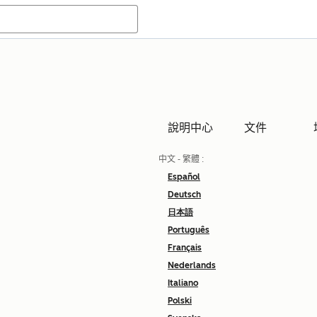
說明中心
文件
中文 - 繁體
:
Español
Deutsch
日本語
Português
Français
Nederlands
Italiano
Polski