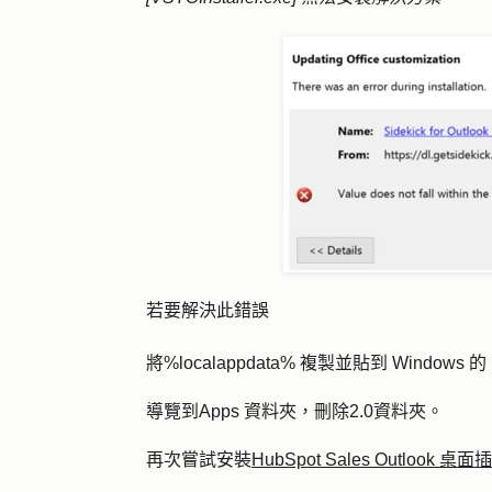
若要解決此錯誤
將
%localappdata%
複製並貼到 Windows 的
導覽到
Apps
資料夾，刪除
2.0
資料夾。
再次嘗試
安裝
HubSpot Sales Outlook 桌面