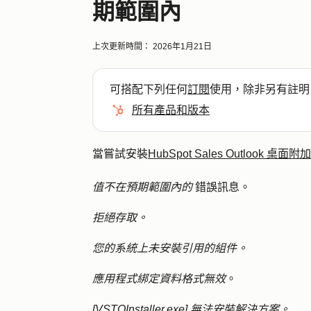
期範圍內
上次更新時間：
2026年1月21日
可搭配下列任何
訂閱
使用，除非另有註明
所有產品和版本
當嘗試安裝
HubSpot Sales Outlook 桌面
值不在預期範圍內的
錯誤訊息。
拒絕存取。
您的系統上未安裝引用的組件。
應用程式綁定資料格式無效
。
[VSTOInstaller.exe] 無法安裝解決方案。