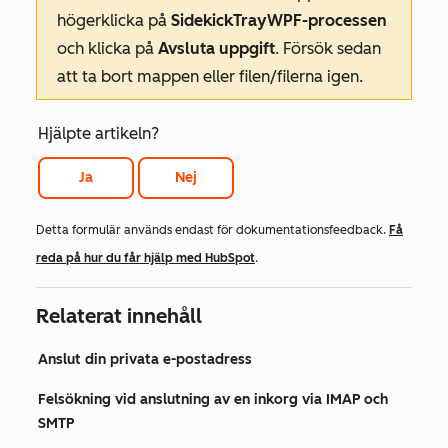
högerklicka på
SidekickTrayWPF-processen
och klicka på
Avsluta uppgift
. Försök sedan
att ta bort mappen eller filen/filerna igen.
Hjälpte artikeln?
Ja
Nej
Detta formulär används endast för dokumentationsfeedback.
Få
reda på hur du får hjälp med HubSpot
.
Relaterat innehåll
Anslut din privata e-postadress
Felsökning vid anslutning av en inkorg via IMAP och
SMTP