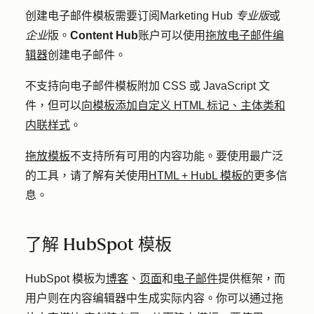
创建电子邮件模板需要订阅
Marketing Hub
专业版
或
企业
版。
Content Hub
账户可以使用
拖放电子邮件编
辑器
创建电子邮件。
不支持向电子邮件模板附加 CSS 或 JavaScript 文
件，但可以
向模板添加自定义 HTML 标记、主体类和
内联样式
。
拖放模板
不支持所有可用的内容功能。要使用最广泛
的工具，请了解有关使用
HTML + HubL 模板的
更多信
息。
了解 HubSpot 模板
HubSpot 模板为
博客
、
页面
和
电子邮件
提供框架，而
用户则在内容编辑器中生成实际内容。你可以通过拖