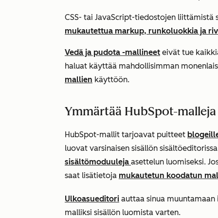
CSS- tai JavaScript-tiedostojen liittämistä
mukautettua markup, runkoluokkia ja rivi
Vedä ja pudota -mallineet
eivät tue kaikki
haluat käyttää mahdollisimman monenlaisia
mallien
käyttöön.
Ymmärtää HubSpot-malleja
HubSpot-mallit tarjoavat puitteet
blogeill
luovat varsinaisen sisällön sisältöeditoris
sisältömoduuleja
asettelun luomiseksi. Jo
saat lisätietoja
mukautetun koodatun mall
Ulkoasueditori
auttaa sinua muuntamaan id
malliksi sisällön luomista varten.