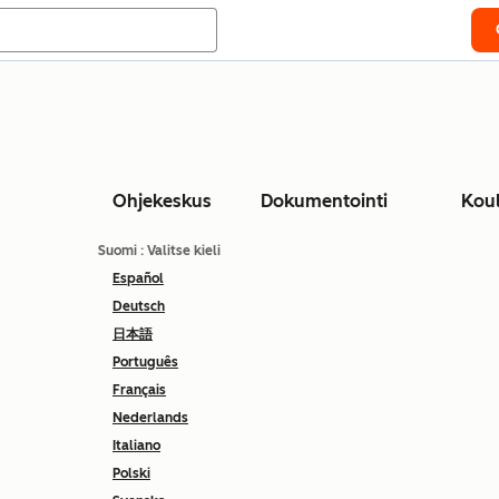
Ohjekeskus
Dokumentointi
Kou
Suomi
: Valitse kieli
Español
Deutsch
日本語
Português
Français
Nederlands
Italiano
Polski