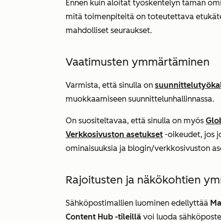
Ennen kuin aloitat työskentelyn tämän omi
mitä toimenpiteitä on toteutettava etukät
mahdolliset seuraukset.
Vaatimusten ymmärtäminen
Varmista, että sinulla on
suunnittelutyöka
muokkaamiseen suunnittelunhallinnassa.
On suositeltavaa, että sinulla on myös
Glob
Verkkosivuston asetukset
-oikeudet, jos
ominaisuuksia ja blogin/verkkosivuston as
Rajoitusten ja näkökohtien y
Sähköpostimallien luominen edellyttää
Ma
Content Hub -tileillä
voi luoda sähköpost