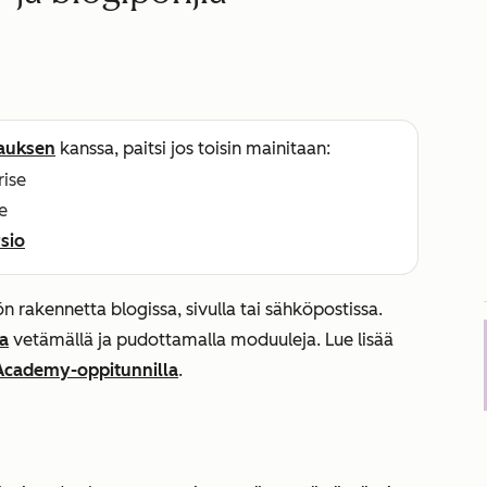
lauksen
kanssa, paitsi jos toisin mainitaan:
rise
e
sio
lön rakennetta blogissa, sivulla tai sähköpostissa.
a
vetämällä ja pudottamalla moduuleja. Lue lisää
Academy-oppitunnilla
.