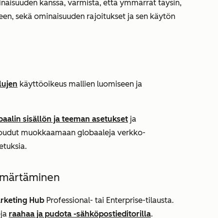
naisuuden kanssa, varmista, että ymmärrät täysin,
een, sekä ominaisuuden rajoitukset ja sen käytön
lujen
käyttöoikeus mallien luomiseen ja
aalin sisällön ja teeman asetukset
ja
 joudut muokkaamaan globaaleja verkko-
etuksia.
mmärtäminen
rketing Hub
Professional-
tai
Enterprise-tilausta
.
eja
raahaa ja pudota -sähköpostieditorilla
.