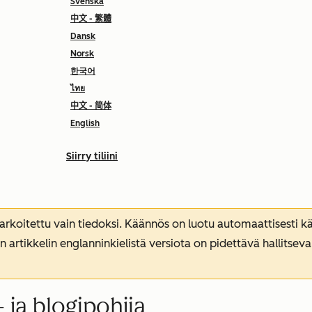
Svenska
中文 - 繁體
Dansk
Norsk
한국어
ไทย
中文 - 简体
English
Siirry tiliini
koitettu vain tiedoksi. Käännös on luotu automaattisesti kää
n artikkelin englanninkielistä versiota on pidettävä hallitsev
 ja blogipohjia