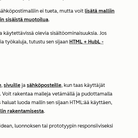
 sähköpostimalliin ei tueta, mutta voit
lisätä malliin
n sisäistä muotoilua
.
a käytettävissä olevia sisältöominaisuuksia. Jos
 työkaluja, tutustu sen sijaan
HTML + HubL -
e
,
sivuille
ja
sähköposteille
, kun taas käyttäjät
sa. Voit rakentaa malleja vetämällä ja pudottamalla
s haluat luoda mallin sen sijaan HTML:ää käyttäen,
in rakentamisesta
.
ean, luonnoksen tai prototyypin responsiiviseksi