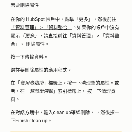
若要刪除屬性
在你的 HubSpot 帳戶中，點擊
「更多」
，然後前往
「資料管理」
>
「資料整合」
。如果你的帳戶中沒有
顯示
「更多」
，請直接前往
「資料管理」
>
「資料整
合」
。 刪除屬性。
按一下
傳輸資料
。
選擇要刪除屬性的
應用程式
。
在「
使用者指南
」標籤上，按一下
清理空的屬性
。或
者，在「
智慧型傳輸
」索引標籤上
，
按一下
清理資
料
。
在對話方塊中，輸入
clean up
確認刪除，
，然後按一
下
Finish clean up
。