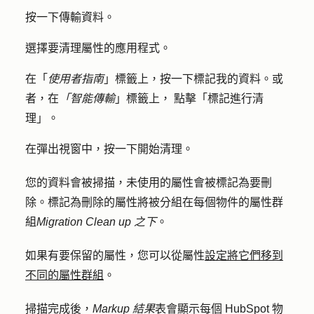
按一下
傳輸資料
。
選擇要清理屬性的
應用程式
。
在「
使用者指南
」標籤上，按一下
標記我的資料
。或
者，在
「智能傳輸
」標籤上
，
點擊
「標記進行清
理」
。
在彈出視窗中，按一下
開始清理
。
您的資料會被掃描，未使用的屬性會被標記為要刪
除。標記為刪除的屬性將被分組在每個物件的屬性群
組
Migration Clean up 之下
。
如果有要保留的屬性，您可以從屬性
設定將它們移到
不同的屬性群組
。
掃描完成後，
Markup 結果
表會顯示每個 HubSpot 物