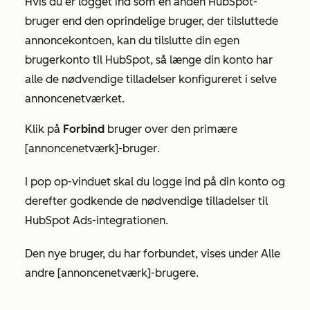
Hvis du er logget ind som en anden HubSpot-
bruger end den oprindelige bruger, der tilsluttede
annoncekontoen, kan du tilslutte din egen
brugerkonto til HubSpot, så længe din konto har
alle de nødvendige tilladelser konfigureret i selve
annoncenetværket.
Klik på
Forbind
bruger
over den
primære
[annoncenetværk]-bruger
.
I pop op-vinduet skal du logge ind på din konto og
derefter godkende de nødvendige tilladelser til
HubSpot Ads-integrationen.
Den nye bruger, du har forbundet, vises under
Alle
andre [annoncenetværk]-brugere
.