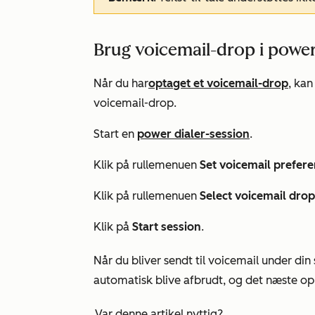
Brug voicemail-drop i power
Når du har
optaget et voicemail-drop
, kan
voicemail-drop.
Start en
power dialer-session
.
Klik på rullemenuen
Set voicemail prefer
Klik på rullemenuen
Select voicemail dr
Klik på
Start session
.
Når du bliver sendt til voicemail under din 
automatisk blive afbrudt, og det næste op
Var denne artikel nyttig?