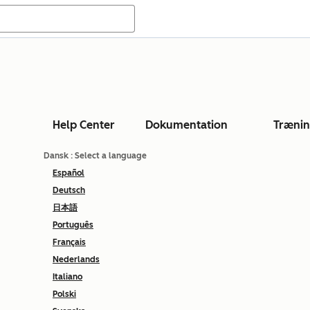
Help Center
Dokumentation
Træni
Dansk
: Select a language
Español
Deutsch
日本語
Português
Français
Nederlands
Italiano
Polski