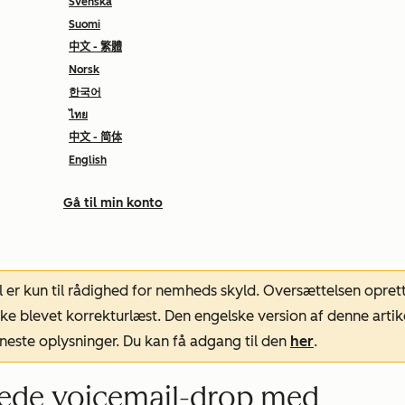
Svenska
Suomi
中文 - 繁體
Norsk
한국어
ไทย
中文 - 简体
English
Gå til min konto
l er kun til rådighed for nemheds skyld. Oversættelsen opret
ke blevet korrekturlæst. Den engelske version af denne artik
neste oplysninger. Du kan få adgang til den
her
.
lede voicemail-drop med