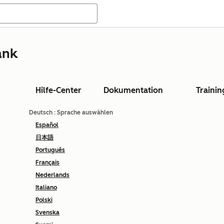
ank
Hilfe-Center
Dokumentation
Trainin
Deutsch
: Sprache auswählen
Español
日本語
Português
Français
Nederlands
Italiano
Polski
Svenska