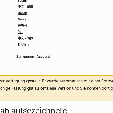
Suomi
中文 - 繁體
Dansk
Norsk
한국어
ไทย
中文 - 简体
English
Zu meinem Account
 zur Verfügung gestellt.
Er wurde automatisch mit einer Soft
chige Fassung gilt als offizielle Version und Sie können dort 
ab aufgezeichnete