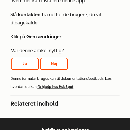
hvem der kan installere denne app
.
Slå
kontakten
fra ud for de brugere, du vil
tilbagekalde.
Klik på
Gem ændringer
.
Var denne artikel nyttig?
Ja
Nej
Denne formular bruges kun til dokumentationsfeedback. Læs,
hvordan du kan
få hjælp hos HubSpot
.
Relateret indhold