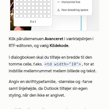
Klik på
rullemenuen
Avanceret
i værktøjslinjen i
RTF-editoren, og
vælg
Kildekode
.
I dialogboksen skal du tilføje en bredde til den
tomme celle, f.eks.
<td width="10">
,
for at
indstille mellemrummet mellem billede og tekst.
Angiv en skrifttypefamilie, -størrelse og -farve
samt linjehøjde, da Outlook tilføjer sin egen
styling, når den ikke er angivet.