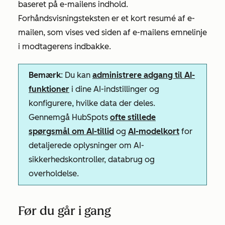
baseret på e-mailens indhold.
Forhåndsvisningsteksten er et kort resumé af e-
mailen, som vises ved siden af e-mailens emnelinje
i modtagerens indbakke.
Bemærk
: Du kan
administrere adgang til AI-
funktioner
i dine AI-indstillinger og
konfigurere, hvilke data der deles.
Gennemgå HubSpots
ofte stillede
spørgsmål om AI-tillid
og
AI-modelkort
for
detaljerede oplysninger om AI-
sikkerhedskontroller, databrug og
overholdelse.
Før du går i gang