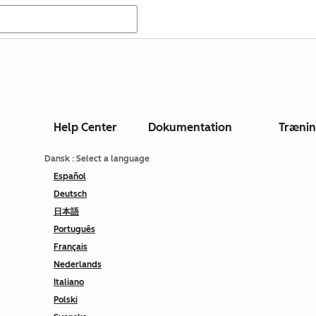
Help Center
Dokumentation
Træni
Dansk
: Select a language
Español
Deutsch
日本語
Português
Français
Nederlands
Italiano
Polski