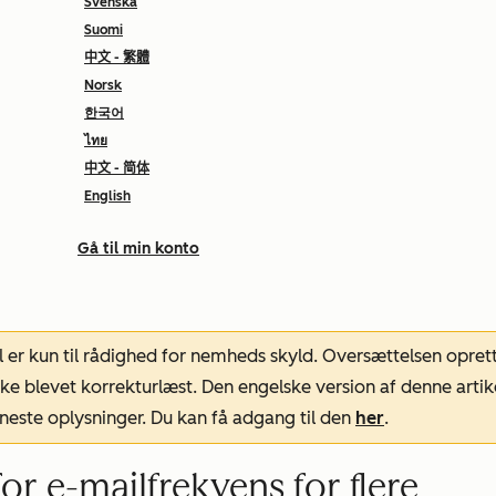
Svenska
Suomi
中文 - 繁體
Norsk
한국어
ไทย
中文 - 简体
English
Gå til min konto
l er kun til rådighed for nemheds skyld. Oversættelsen opret
ke blevet korrekturlæst. Den engelske version af denne artik
neste oplysninger. Du kan få adgang til den
her
.
r e-mailfrekvens for flere