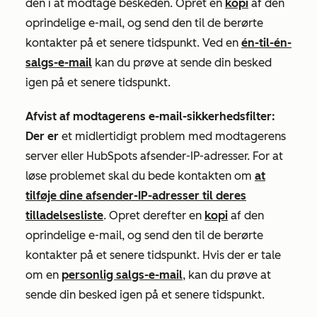
den i at modtage beskeden. Opret en
kopi
af den
oprindelige e-mail, og send den til de berørte
kontakter på et senere tidspunkt. Ved en
én-til-én-
salgs-e-mail
kan du prøve at sende din besked
igen på et senere tidspunkt.
Afvist af modtagerens e-mail-sikkerhedsfilter:
Der er
et midlertidigt problem med modtagerens
server eller HubSpots afsender-IP-adresser. For at
løse problemet skal du bede kontakten om
at
tilføje dine afsender-IP-adresser til deres
tilladelsesliste
. Opret derefter en
kopi
af den
oprindelige e-mail, og send den til de berørte
kontakter på et senere tidspunkt. Hvis der er tale
om en
personlig salgs-e-mail
, kan du prøve at
sende din besked igen på et senere tidspunkt.