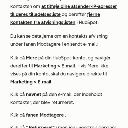
kontakten om
at tilføje dine afsender-IP-adresser
til deres tilladelsesliste
og derefter
fjerne
kontakten fra afvisningslisten
i HubSpot.
Du kan se detaljerne om en kontakts afvisning
under
fanen Modtagere
i en sendt e-mail:
Klik på
Mere
på din HubSpot-konto, og navigér
derefter til
Marketing
>
E-mail
. Hvis
Mere
ikke
vises på din konto, skal du navigere direkte til
Marketing
>
E-mail
.
Klik på
navnet
på den e-mail, der indeholdt
kontakter, der blev returneret.
Klik på
fanen Modtagere
.
Klik på "
Returneret
" i menuen i venstre sidepanel.