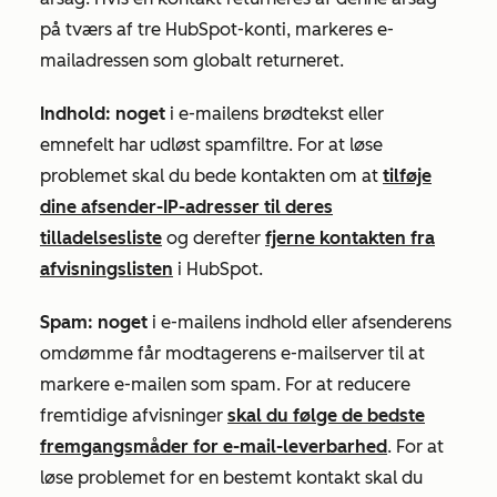
på tværs af tre HubSpot-konti, markeres e-
mailadressen som globalt returneret.
Indhold: noget
i e-mailens brødtekst eller
emnefelt har udløst spamfiltre. For at løse
problemet skal du bede kontakten om at
tilføje
dine afsender-IP-adresser til deres
tilladelsesliste
og derefter
fjerne kontakten fra
afvisningslisten
i HubSpot.
Spam: noget
i e-mailens indhold eller afsenderens
omdømme får modtagerens e-mailserver til at
markere e-mailen som spam. For at reducere
fremtidige afvisninger
skal du følge de bedste
fremgangsmåder for e-mail-leverbarhed
. For at
løse problemet for en bestemt kontakt skal du