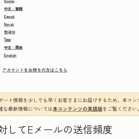
Suomi
中文 - 繁體
Dansk
Norsk
한국어
ไทย
中文 - 简体
English
アカウントをお持ちの方はこちら
ポート情報を少しでも早くお客さまにお届けするため、本コン
確な最新情報については
本コンテンツの英語版
をご覧ください
対してEメールの送信頻度