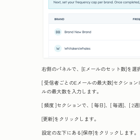
右側のパネルで、[
Eメールのセット数
]を選
[
受信者ごとのEメールの最大数
]セクショ
ルの最大
数
を入力します。
[
頻度
]セクションで、[
毎日
]、[
毎週
]、[
2
[更新
]をクリックします。
設定の左下にある[
保存
]をクリックします