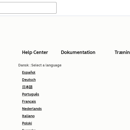
Help Center
Dokumentation
Træni
Dansk
: Select a language
Español
Deutsch
日本語
Português
Français
Nederlands
Italiano
Polski