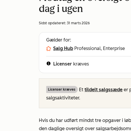
dag i ugen
Sidst opdateret:
31 marts 2026
Gælder for:
Salg Hub
Professional, Enterprise
Licenser
kræves
Et
tildelt
salgssæde
er 
Licenser kræves
salgsaktiviteter.
Hvis du har udført mindst tre opgaver i lø
den daglige oversigt over salgsarbejdso