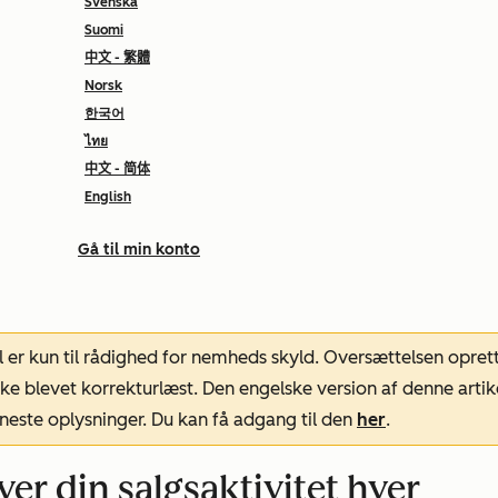
Svenska
Suomi
中文 - 繁體
Norsk
한국어
ไทย
中文 - 简体
English
Gå til min konto
l er kun til rådighed for nemheds skyld. Oversættelsen opret
ke blevet korrekturlæst. Den engelske version af denne artik
neste oplysninger. Du kan få adgang til den
her
.
er din salgsaktivitet hver