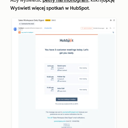
Aby wyświetlić
pełny harmonogram
, kliknij
opcję
Wyświetl więcej spotkań w HubSpot
.