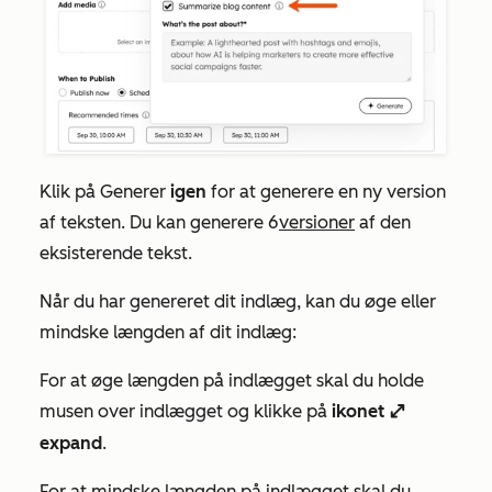
Klik på Generer
igen
for at generere en ny version
af teksten. Du kan generere
6
versioner
af den
eksisterende tekst.
Når du har genereret dit indlæg, kan du øge eller
mindske længden af dit indlæg:
For at øge længden på indlægget skal du holde
musen over indlægget og klikke på
ikonet
enlarge
expand
.
For at mindske længden på indlægget skal du