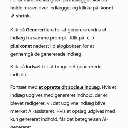
holde musen over indlægget og klikke på
ikonet
shrink
.
exitFullScreen
Klik på
Generer
flere for at generere endnu et
indlæg fra samme prompt
.
Klik på
left
right
pileikonet
nederst i dialogboksen
for
at
gennemgå de genererede indlæg
.
Klik på
Indsæt
for at bruge det genererede
indhold.
Fortsæt med
at oprette dit sociale indlæg
. Hvis et
indlæg udgives med genereret indhold, der er
blevet redigeret, vil det udgivne indlæg blive
mærket
AI-assisteret
. Hvis et opslag udgives med
kun genereret indhold, får det betegnelsen
AI-
genereret
.