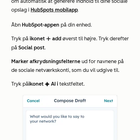
om automatisk at generere indhold til dine sociale
opslag i
HubSpots mobilapp
.
Åbn
HubSpot-appen
på din enhed.
Tryk på
ikonet
add
øverst til højre. Tryk derefter
add
på
Social post
.
Marker afkrydsningsfelterne
ud
for navnene på
de sociale netværkskonti, som du vil udgive til.
Tryk på
ikonet
AI i
tekstfeltet
.
artificialIntelligence