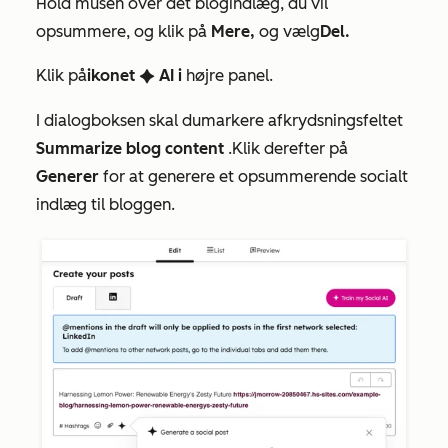
Hold musen over det blogindlæg, du vil
opsummere, og klik på
Mere,
og vælg
Del.
Klik på
ikonet
AI i
højre panel
.
artificialIntelligence
I dialogboksen skal du
markere afkrydsningsfeltet
Summarize blog content
.
Klik derefter på
Generer
for at generere et opsummerende socialt
indlæg til bloggen.