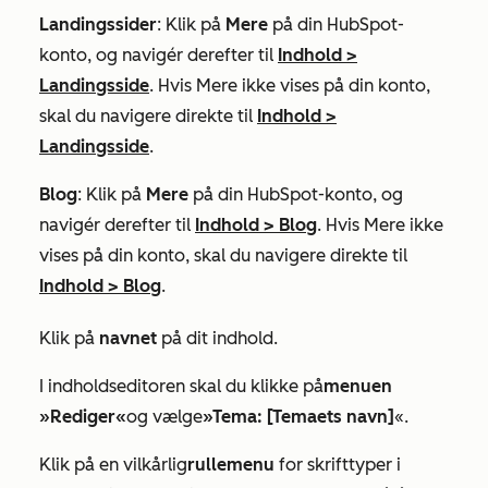
Landingssider
: Klik på
Mere
på din HubSpot-
konto, og navigér derefter til
Indhold
>
Landingsside
. Hvis
Mere
ikke vises på din konto,
skal du navigere direkte til
Indhold
>
Landingsside
.
Blog
: Klik på
Mere
på din HubSpot-konto, og
navigér derefter til
Indhold
>
Blog
. Hvis
Mere
ikke
vises på din konto, skal du navigere direkte til
Indhold
>
Blog
.
Klik på
navnet
på dit indhold.
I indholdseditoren skal du klikke på
menuen
»Rediger«
og vælge
»Tema: [Temaets navn]
«.
Klik på en vilkårlig
rullemenu
for skrifttyper i