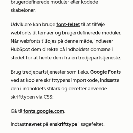
brugerdefinerede moduler eller kodede
skabeloner.
Udviklere kan bruge
font-feltet
til at tilføje
webfonts til temaer og brugerdefinerede moduler.
Når webfonts tilføjes på denne måde, indlæser
HubSpot dem direkte på indholdets domæne i
stedet for at hente dem fra en tredjepartstjeneste.
Brug tredjepartstjenester som f.eks.
Google Fonts
ved at kopiere skrifttypens importkode, indsætte
den i indholdets stilark og derefter anvende
skrifttypen via CSS:
Gå til
fonts.google.com
.
Indtast
navnet
på en
skrifttype
i søgefeltet.