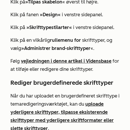
Klik på
»Tilpas skabelon
« øverst til højre.
Klik på fanen
»Design«
i venstre sidepanel.
Klik på
»Skrifttypestilarter«
i venstre sidepanel.
Klik på en vilkårlig
rullemenu for
skrifttyper, og
vælg
»Administrer brand-skrifttyper
«.
Følg
vejledningen i denne artikel i Vidensbase
for
at tilføje eller redigere dine skrifttyper.
Rediger brugerdefinerede skrifttyper
Når du har uploadet en brugerdefineret skrifttype i
temaredigeringsværktøjet, kan du
uploade
yderligere skrifttyper, tilpasse eksisterende
skrifttyper med yderligere skriftformater eller
slette skrifttyper
.