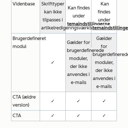
Videnbase
Skrifttyper
Kan
Kan findes
kan ikke
findes
under
tilpasses i
under
temaindstillingerne
artikelredigeringsværktøjet
temaindstilling
Brugerdefineret
Gælder
Gælder for
modul
for
brugerdefinerede
brugerdefinered
moduler,
✓
moduler,
der ikke
der ikke
anvendes i
anvendes i
e-mails
e-mails
CTA (ældre
✓
✓
✓
version)
CTA
✓
✓
✓