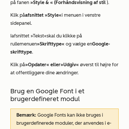
på fanen
»Style & « (Forhåndsvisning af stil
).
Klik på
afsnittet »Style«
i menuen i venstre
sidepanel.
I
afsnittet »Tekst«
skal du klikke på
rullemenuen
»Skrifttype«
og vælge en
Google-
skrifttype
.
Klik på
»Opdater« eller
»Udgiv«
øverst til højre for
at offentliggøre dine ændringer.
Brug en Google Font i et
brugerdefineret modul
Bemærk:
Google Fonts kan ikke bruges i
brugerdefinerede moduler, der anvendes i e-