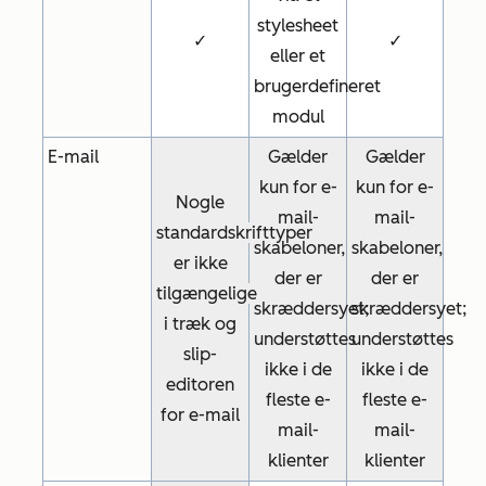
stylesheet
✓
✓
eller et
brugerdefineret
modul
E-mail
Gælder
Gælder
kun for e-
kun for e-
Nogle
mail-
mail-
standardskrifttyper
skabeloner,
skabeloner,
er ikke
der er
der er
tilgængelige
skræddersyet;
skræddersyet;
i træk og
understøttes
understøttes
slip-
ikke i de
ikke i de
editoren
fleste e-
fleste e-
for e-mail
mail-
mail-
klienter
klienter