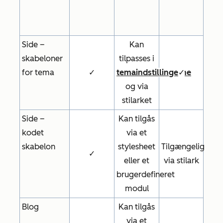
Side –
Kan
skabeloner
tilpasses i
for tema
✓
temaindstillingerne
✓
og via
stilarket
Side –
Kan tilgås
kodet
via et
skabelon
stylesheet
Tilgængelig
✓
eller et
via stilark
brugerdefineret
modul
Blog
Kan tilgås
via et