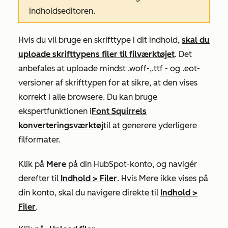
indholdseditoren.
Hvis du vil bruge en skrifttype i dit indhold,
skal du
uploade skrifttypens filer til filværktøjet
. Det
anbefales at uploade mindst
.woff-
,
.ttf
- og .eot-
versioner
af skrifttypen for at sikre, at den vises
korrekt i alle browsere. Du kan bruge
ekspertfunktionen
i
Font Squirrels
konverteringsværktøj
til at generere yderligere
filformater.
Klik på
Mere
på din HubSpot-konto, og navigér
derefter til
Indhold
>
Filer
. Hvis
Mere
ikke vises på
din konto, skal du navigere direkte til
Indhold
>
Filer
.