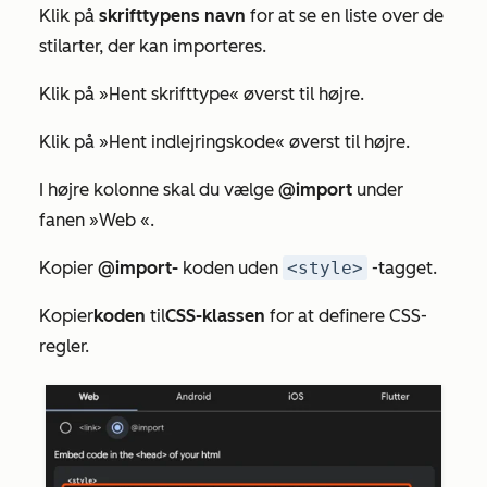
Klik på
skrifttypens navn
for at se en liste over de
stilarter, der kan importeres.
Klik på »Hent skrifttype« øverst til højre.
Klik på »Hent indlejringskode« øverst til højre.
I højre kolonne skal du vælge
@import
under
fanen
»Web
«.
Kopier
@import-
koden uden
<style>
-tagget.
Kopier
koden
til
CSS-klassen
for at definere CSS-
regler.