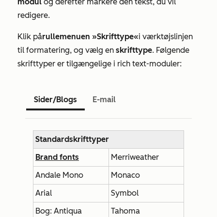
modul
og derefter markere den tekst, du vil
redigere.
Klik på
rullemenuen »Skrifttype«
i værktøjslinjen
til formatering, og vælg en
skrifttype
. Følgende
skrifttyper er tilgængelige i rich text-moduler:
Sider/Blogs
E-mail
Standardskrifttyper
Brand fonts
Merriweather
Andale Mono
Monaco
Arial
Symbol
Bog: Antiqua
Tahoma