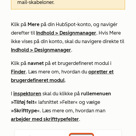
mail-skabeloner.
Klik på
Mere
på din HubSpot-konto, og navigér
derefter til
Indhold
>
Designmanager
. Hvis
Mere
ikke vises på din konto, skal du navigere direkte til
Indhold
>
Designmanager
.
Klik på
navnet
på et brugerdefineret modul i
Finder
. Læs mere om, hvordan du
opretter et
brugerdefineret modul
.
I
inspektoren
skal du klikke på
rullemenuen
»Tilføj felt
« i
afsnittet »Felter
« og vælge
»Skrifttype
«. Læs mere om, hvordan man
arbejder med skrifttypefelter
.