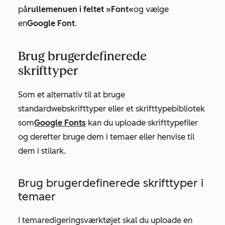
på
rullemenuen i feltet »Font«
og vælge
en
Google Font
.
Brug brugerdefinerede
skrifttyper
Som et alternativ til at bruge
standardwebskrifttyper eller et skrifttypebibliotek
som
Google Fonts
kan du uploade skrifttypefiler
og derefter bruge dem i temaer eller henvise til
dem i stilark.
Brug brugerdefinerede skrifttyper i
temaer
I temaredigeringsværktøjet skal du uploade en