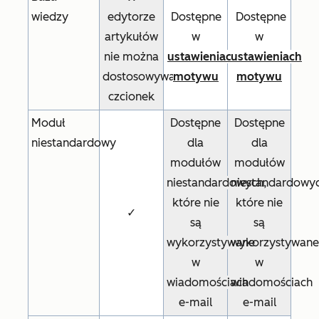
wiedzy
edytorze
Dostępne
Dostępne
artykułów
w
w
nie można
ustawieniach
ustawieniach
dostosowywać
motywu
motywu
czcionek
Moduł
Dostępne
Dostępne
niestandardowy
dla
dla
modułów
modułów
niestandardowych,
niestandardowyc
które nie
które nie
✓
są
są
wykorzystywane
wykorzystywane
w
w
wiadomościach
wiadomościach
e-mail
e-mail