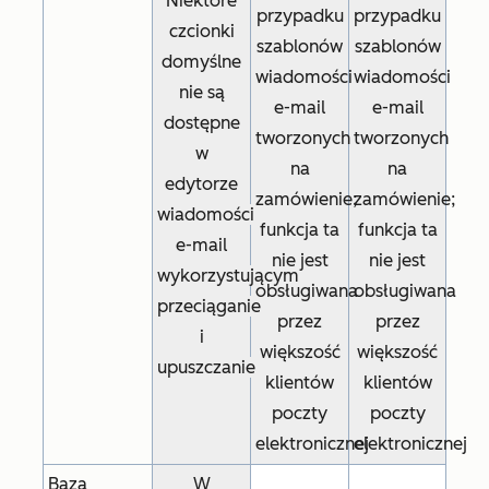
Niektóre
przypadku
przypadku
czcionki
szablonów
szablonów
domyślne
wiadomości
wiadomości
nie są
e-mail
e-mail
dostępne
tworzonych
tworzonych
w
na
na
edytorze
zamówienie;
zamówienie;
wiadomości
funkcja ta
funkcja ta
e-mail
nie jest
nie jest
wykorzystującym
obsługiwana
obsługiwana
przeciąganie
przez
przez
i
większość
większość
upuszczanie
klientów
klientów
poczty
poczty
elektronicznej
elektronicznej
Baza
W