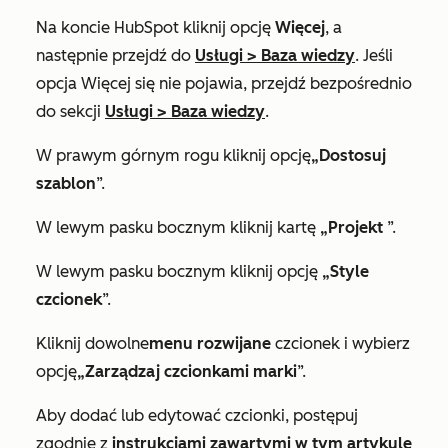
Na koncie HubSpot kliknij opcję
Więcej
, a
następnie przejdź do
Usługi
>
Baza wiedzy
. Jeśli
opcja
Więcej
się nie pojawia, przejdź bezpośrednio
do sekcji
Usługi
>
Baza wiedzy
.
W prawym górnym rogu kliknij opcję
„Dostosuj
szablon
”.
W lewym pasku bocznym kliknij kartę
„Projekt
”.
W lewym pasku bocznym kliknij opcję
„Style
czcionek
”.
Kliknij dowolne
menu rozwijane
czcionek i wybierz
opcję
„Zarządzaj czcionkami marki
”.
Aby dodać lub edytować czcionki, postępuj
zgodnie z
instrukcjami zawartymi w tym artykule