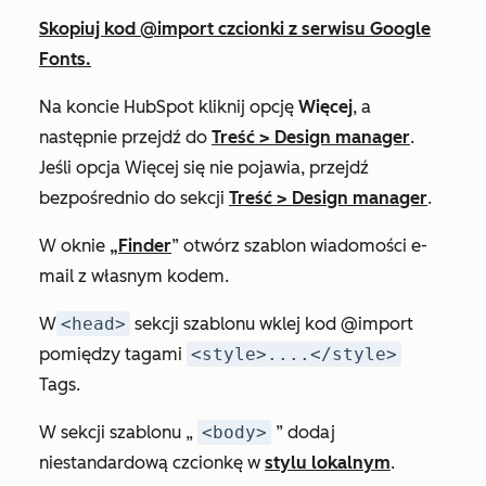
Skopiuj kod @import czcionki z serwisu Google
Fonts.
Na koncie HubSpot kliknij opcję
Więcej
, a
następnie przejdź do
Treść
>
Design manager
.
Jeśli opcja
Więcej
się nie pojawia, przejdź
bezpośrednio do sekcji
Treść
>
Design manager
.
W oknie
„Finder
” otwórz szablon wiadomości e-
mail z własnym kodem.
W
<head>
sekcji szablonu wklej kod @import
pomiędzy tagami
<style>....</style>
Tags.
W sekcji szablonu „
<body>
” dodaj
niestandardową czcionkę w
stylu lokalnym
.