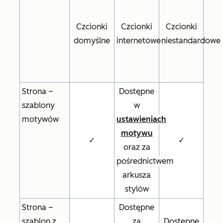
Czcionki
Czcionki
Czcionki
domyślne
internetowe
niestandardowe
Strona –
Dostępne
szablony
w
motywów
ustawieniach
motywu
✓
✓
oraz za
pośrednictwem
arkusza
stylów
Strona –
Dostępne
szablon z
za
Dostępne