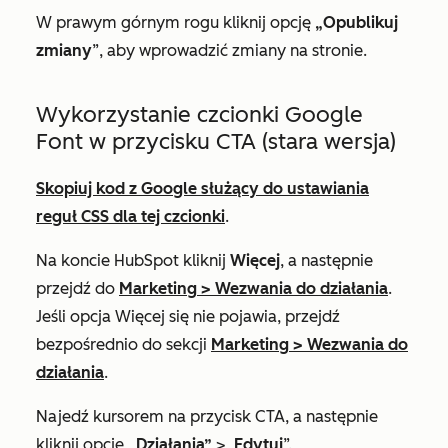
W prawym górnym rogu kliknij opcję
„Opublikuj
zmiany
”, aby wprowadzić zmiany na stronie.
Wykorzystanie czcionki Google
Font w przycisku CTA (stara wersja)
Skopiuj kod z Google służący do ustawiania
reguł CSS dla tej czcionki
.
Na koncie HubSpot kliknij
Więcej
, a następnie
przejdź do
Marketing
>
Wezwania do działania
.
Jeśli opcja
Więcej
się nie pojawia, przejdź
bezpośrednio do sekcji
Marketing
>
Wezwania do
działania
.
Najedź kursorem na przycisk CTA, a następnie
kliknij opcję
„Działania”
>
„Edytuj
”.