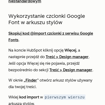
niestandardowym
Wykorzystanie czcionki Google
Font w arkuszu stylów
Skopiuj kod @import czcionki z serwisu Google
Fonts
.
Na koncie HubSpot kliknij opcję
Więcej
, a
następnie przejdź do
Treść
>
Design manager
.
Jeśli opcja
Więcej
się nie pojawia, przejdź
bezpośrednio do sekcji
Treść
>
Design manager
.
W oknie
„Finder
” otwórz arkusz stylów używany
dla twojej treści.
Wklej
kod import
w
pierwszym wierszu
arkusza stylów.