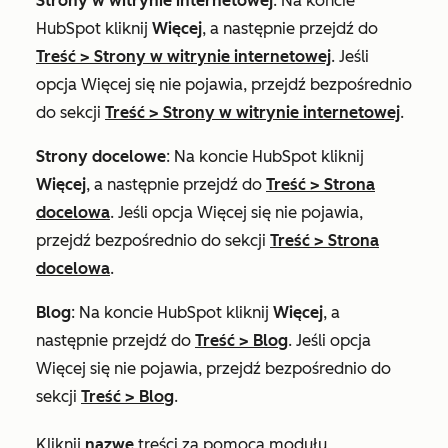
Strony w witrynie internetowej
: Na koncie
HubSpot kliknij
Więcej
, a następnie przejdź do
Treść
>
Strony w witrynie internetowej
. Jeśli
opcja
Więcej
się nie pojawia, przejdź bezpośrednio
do sekcji
Treść
>
Strony w witrynie internetowej
.
Strony docelowe
: Na koncie HubSpot kliknij
Więcej
, a następnie przejdź do
Treść
>
Strona
docelowa
. Jeśli opcja
Więcej
się nie pojawia,
przejdź bezpośrednio do sekcji
Treść
>
Strona
docelowa
.
Blog
: Na koncie HubSpot kliknij
Więcej
, a
następnie przejdź do
Treść
>
Blog
. Jeśli opcja
Więcej
się nie pojawia, przejdź bezpośrednio do
sekcji
Treść
>
Blog
.
Kliknij
nazwę
treści za pomocą modułu