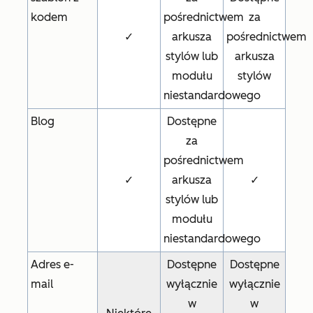
kodem
pośrednictwem
za
✓
arkusza
pośrednictwem
stylów lub
arkusza
modułu
stylów
niestandardowego
Blog
Dostępne
za
pośrednictwem
✓
arkusza
✓
stylów lub
modułu
niestandardowego
Adres e-
Dostępne
Dostępne
mail
wyłącznie
wyłącznie
w
w