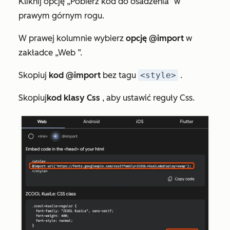
Kliknij opcję „Pobierz kod do osadzenia” w
prawym górnym rogu.
W prawej kolumnie wybierz
opcję @import
w
zakładce
„Web
”.
Skopiuj
kod @import
bez tagu
<style>
.
Skopiuj
kod klasy Css
, aby ustawić reguły Css.