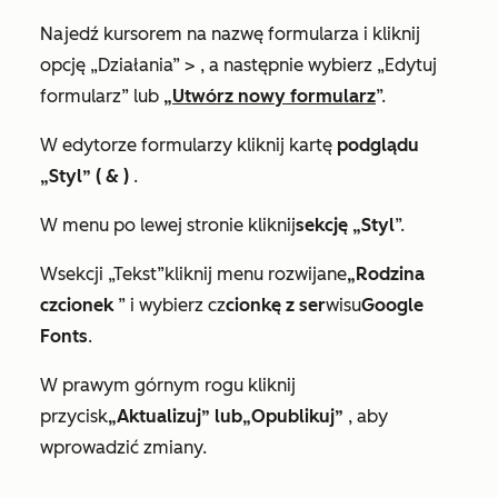
Najedź kursorem na nazwę formularza i kliknij
opcję „Działania” > , a następnie wybierz „Edytuj
formularz” lub
„Utwórz nowy formularz
”.
W edytorze formularzy kliknij kartę
podglądu
„Styl” ( & )
.
W menu po lewej stronie kliknij
sekcję „Styl
”.
W
sekcji „Tekst”
kliknij menu rozwijane
„Rodzina
czcionek
” i wybierz cz
cionkę z ser
wisu
Google
Fonts
.
W prawym górnym rogu kliknij
przycisk
„Aktualizuj” lub
„Opublikuj”
, aby
wprowadzić zmiany.