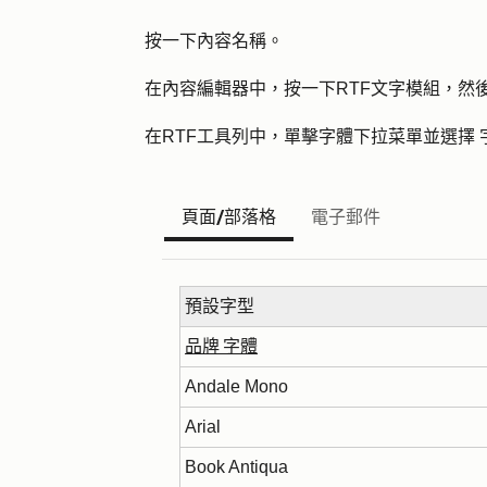
按一下內容
名稱
。
在內容編輯器中，按一下
RTF文字模組
，然
在RTF工具列中，單擊
字體
下拉菜單並選擇
頁面/部落格
電子郵件
預設字型
品牌 字體
Andale Mono
Arial
Book Antiqua