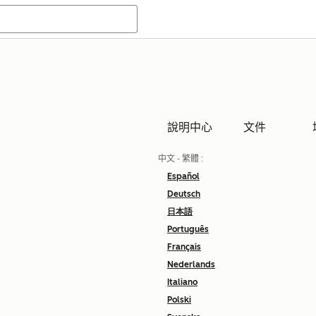
說明中心
文件
中文 - 繁體
:
Español
Deutsch
日本語
Português
Français
Nederlands
Italiano
Polski