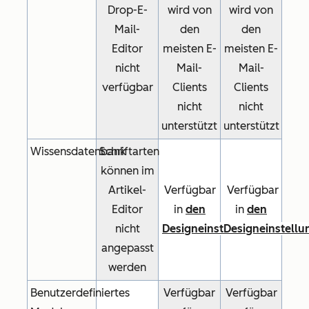
Drop-E-
wird von
wird von
Mail-
den
den
Editor
meisten E-
meisten E-
nicht
Mail-
Mail-
verfügbar
Clients
Clients
nicht
nicht
unterstützt
unterstützt
Wissensdatenbank
Schriftarten
können im
Artikel-
Verfügbar
Verfügbar
Editor
in
den
in
den
nicht
Designeinstellungen
Designeinstellu
angepasst
werden
Benutzerdefiniertes
Verfügbar
Verfügbar