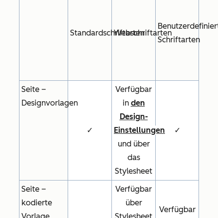
Benutzerdefinier
Standardschriftarten
Webschriftarten
Schriftarten
Seite –
Verfügbar
Designvorlagen
in
den
Design-
✓
Einstellungen
✓
und über
das
Stylesheet
Seite –
Verfügbar
kodierte
über
Verfügbar
Vorlage
Stylesheet