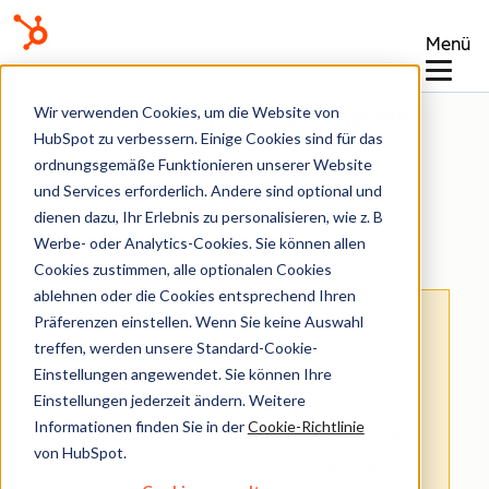
Menü
Wissensdatenbank
Wir verwenden Cookies, um die Website von
HubSpot zu verbessern. Einige Cookies sind für das
ordnungsgemäße Funktionieren unserer Website
und Services erforderlich. Andere sind optional und
dienen dazu, Ihr Erlebnis zu personalisieren, wie z. B
Verknüpftes E-Mail-Konto
Werbe- oder Analytics-Cookies. Sie können allen
Cookies zustimmen, alle optionalen Cookies
ablehnen oder die Cookies entsprechend Ihren
Hinweis
: Dieser Artikel wird aus Kulanz zur
Präferenzen einstellen. Wenn Sie keine Auswahl
Verfügung gestellt.
Er wurde automatisch
treffen, werden unsere Standard-Cookie-
Einstellungen angewendet. Sie können Ihre
mit einer Software übersetzt und unter
Einstellungen jederzeit ändern. Weitere
Umständen nicht korrekturgelesen. Die
Informationen finden Sie in der
Cookie-Richtlinie
englischsprachige Fassung gilt als offizielle
von HubSpot.
Version und Sie können dort die aktuellsten