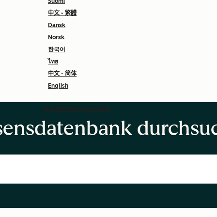
Suomi
中文 - 繁體
Dansk
Norsk
한국어
ไทย
中文 - 简体
English
Zu meinem Account
sensdatenbank durchsu