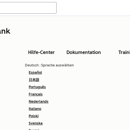
ank
Hilfe-Center
Dokumentation
Train
Deutsch
: Sprache auswählen
Español
日本語
Português
Français
Nederlands
Italiano
Polski
Svenska