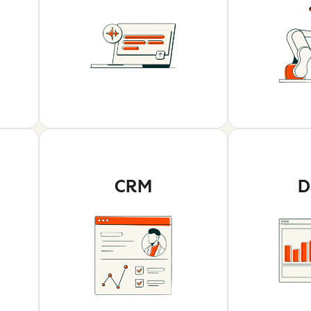
CRM
D