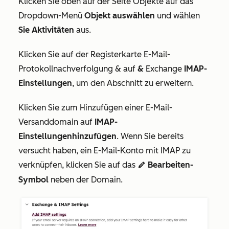
Klicken Sie oben auf der
Seite Objekte
auf das
Dropdown-Menü
Objekt auswählen
und wählen
Sie Aktivitäten
aus
.
Klicken
Sie
auf der Registerkarte
E-Mail-
Protokollnachverfolgung &
auf
&
Exchange
IMAP-
Einstellungen
, um den Abschnitt zu erweitern.
Klicken Sie zum Hinzufügen einer E-Mail-
Versanddomain auf
IMAP-
Einstellungen
hinzufügen
. Wenn Sie bereits
versucht haben, ein E-Mail-Konto mit IMAP zu
verknüpfen, klicken Sie auf das
Bearbeiten-
edit
Symbol
neben der Domain.