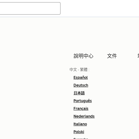
說明中心
文件
中文 - 繁體
:
Español
Deutsch
日本語
Português
Français
Nederlands
Italiano
Polski