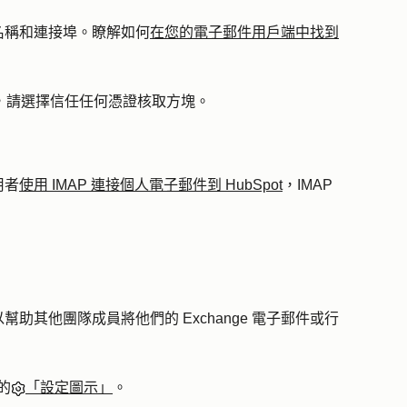
器名稱和連接埠。瞭解如何
在您的電子郵件用戶端中找到
，請選擇
信任任何憑證
核取方塊。
用者
使用 IMAP 連接個人電子郵件到 HubSpot
，IMAP
以幫助其他團隊成員將他們的 Exchange 電子郵件或行
的
「設定圖示」
。